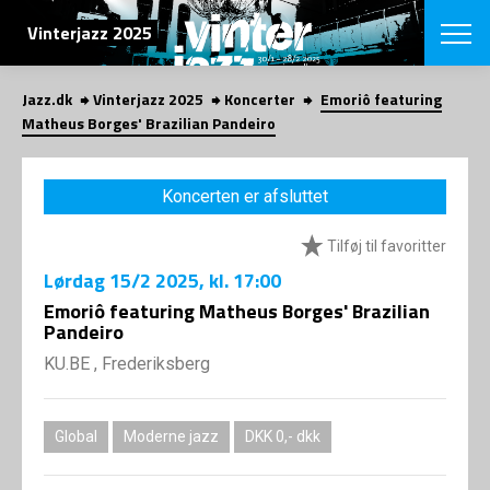
SØG
Vinterjazz 2025
Jazz.dk
Vinterjazz 2025
Koncerter
Emoriô featuring
English
Matheus Borges' Brazilian Pandeiro
VÆLG FESTI
COPENHAGEN JAZ
Koncerten er afsluttet
PROGRAM
Koncertovers
VINTERJAZZ
Tilføj til favoritter
LOCATIONS
Temaer
Lørdag
15/2 2025
, kl. 17:00
Venues & arr
App
INFO
Emoriô featuring Matheus Borges' Brazilian
App
Pandeiro
Presse/Bag
ORGANISAT
Bidragsyder
KU.BE , Frederiksberg
Om fonden
Om Copenhag
NYHEDSBRE
Om bestyrel
Om Vinterjaz
Global
Moderne jazz
DKK 0,- dkk
Kontakt
SHOP
Persondatapo