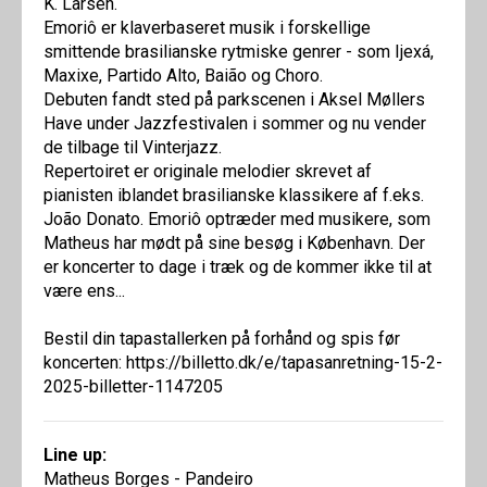
K. Larsen.
Emoriô er klaverbaseret musik i forskellige
smittende brasilianske rytmiske genrer - som Ijexá,
Maxixe, Partido Alto, Baião og Choro.
Debuten fandt sted på parkscenen i Aksel Møllers
Have under Jazzfestivalen i sommer og nu vender
de tilbage til Vinterjazz.
Repertoiret er originale melodier skrevet af
pianisten iblandet brasilianske klassikere af f.eks.
João Donato. Emoriô optræder med musikere, som
Matheus har mødt på sine besøg i København. Der
er koncerter to dage i træk og de kommer ikke til at
være ens...
Bestil din tapastallerken på forhånd og spis før
koncerten: https://billetto.dk/e/tapasanretning-15-2-
2025-billetter-1147205
Line up:
Matheus Borges - Pandeiro