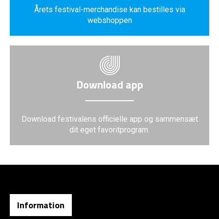
Årets festival-merchandise kan bestilles via
webshoppen
Download app
Download festivalens officielle app og sammensæt
dit eget favoritprogram.
Information