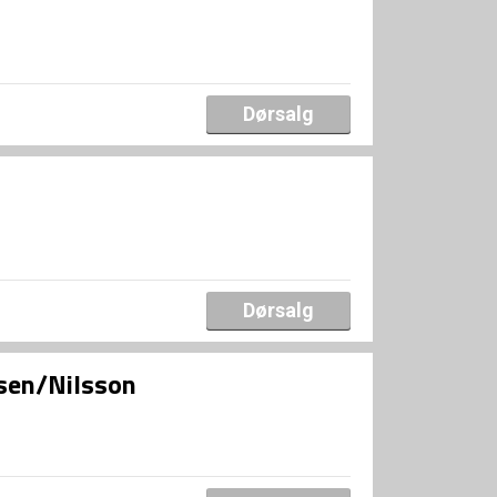
Dørsalg
Dørsalg
sen/Nilsson