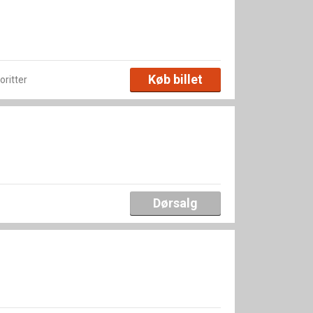
Køb billet
voritter
Dørsalg