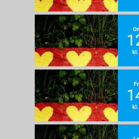
O
1
kl
F
1
kl
L