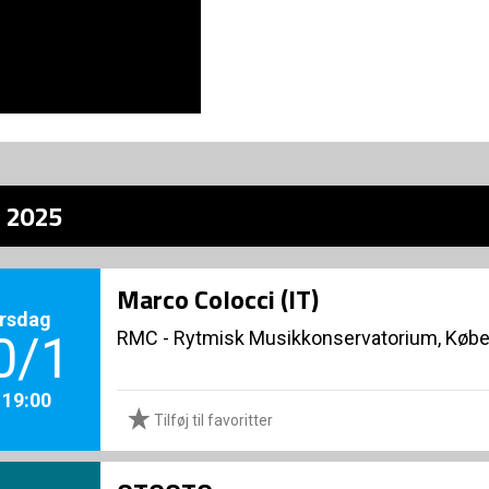
z 2025
Marco Colocci (IT)
rsdag
RMC - Rytmisk Musikkonservatorium, Køb
0/1
. 19:00
Tilføj til favoritter