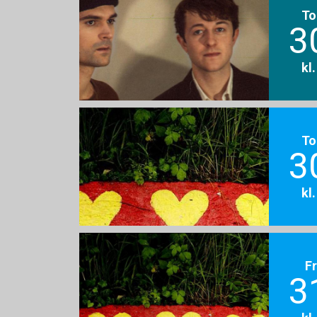
To
3
kl
To
3
kl
F
3