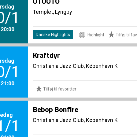
OTOOTO
rsdag
Templet, Lyngby
0/1
. 20:00
Danske Highlights
Highlight
Tilføj til fa
Kraftdyr
rsdag
Christiania Jazz Club, København K
0/1
. 21:00
Tilføj til favoritter
Bebop Bonfire
redag
Christiania Jazz Club, København K
1/1