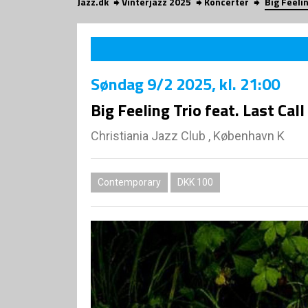
Jazz.dk
Vinterjazz 2025
Koncerter
Big Feelin
Søndag
9/2 2025
, kl. 21:00
Big Feeling Trio feat. Last Cal
Christiania Jazz Club , København K
Contemporary
DKK 100