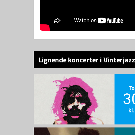
Lignende koncerter i Vinterjaz
To
3
kl