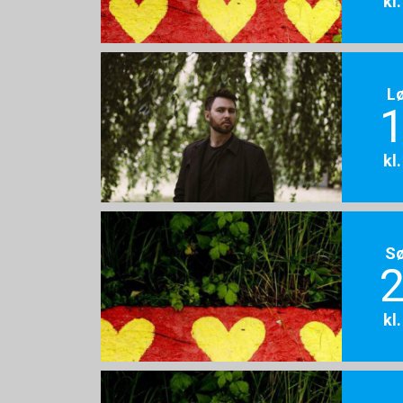
kl
L
1
kl
S
2
kl