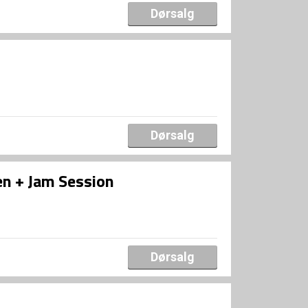
Dørsalg
Dørsalg
sen + Jam Session
Dørsalg