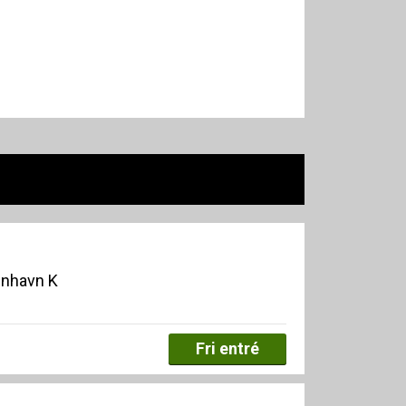
enhavn K
Fri entré