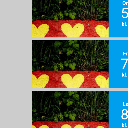
O
5
kl
F
7
kl
L
8
kl