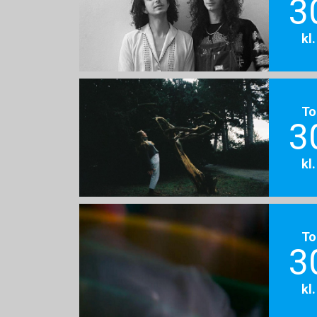
3
kl
To
3
kl
To
3
kl