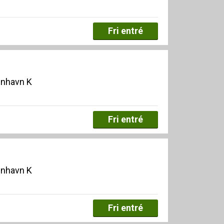
Fri entré
enhavn K
Fri entré
enhavn K
Fri entré