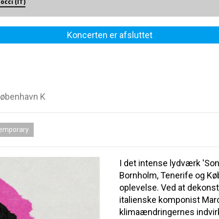
occi (IT)
Koncerten er afsluttet
København K
emporary
I det intense lydværk 'So
Bornholm, Tenerife og Køb
oplevelse. Ved at dekonst
italienske komponist Mar
klimaændringernes indvirkn