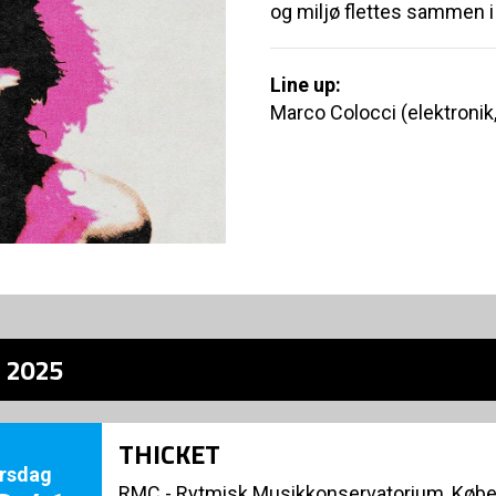
og miljø flettes sammen i
Line up:
Marco Colocci (elektronik
z 2025
THICKET
rsdag
RMC - Rytmisk Musikkonservatorium, Køb