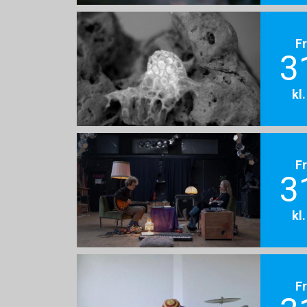
F
3
kl
F
3
kl
F