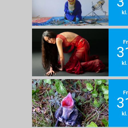
3
kl
F
3
kl
F
3
kl