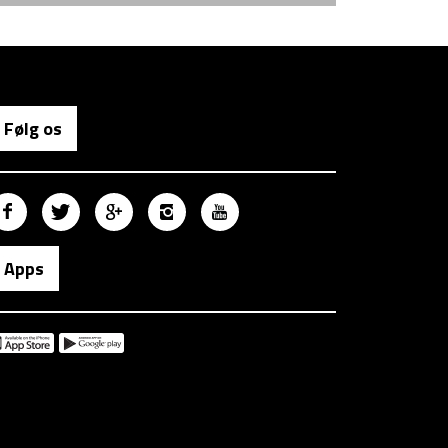
Følg os
Apps