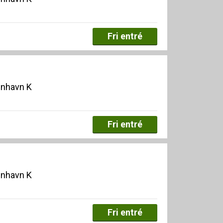
Fri entré
enhavn K
Fri entré
enhavn K
Fri entré