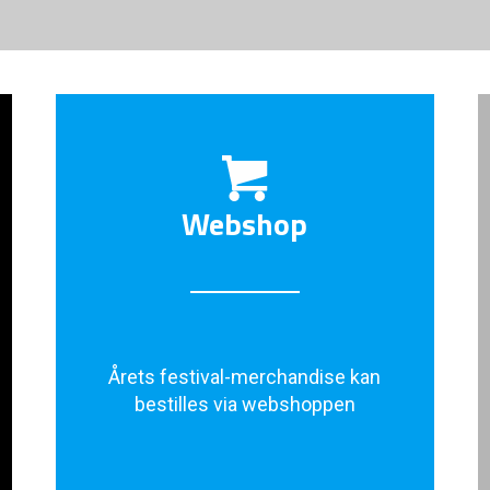
Webshop
Årets festival-merchandise kan
bestilles via webshoppen