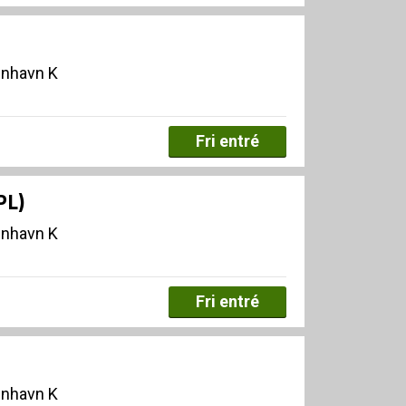
enhavn K
Fri entré
PL)
enhavn K
Fri entré
enhavn K