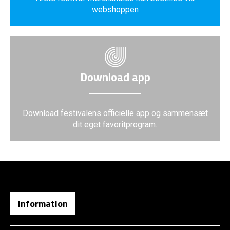
webshoppen
Download app
Download festivalens officielle app og sammensæt
dit eget favoritprogram.
Information