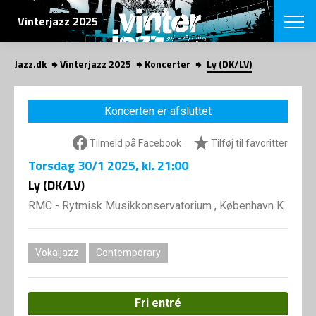
SØG
Vinterjazz 2025
Jazz.dk
Vinterjazz 2025
Koncerter
Ly (DK/LV)
English
VÆLG FESTI
Koncerten er afsluttet
COPENHAGEN JAZ
PROGRAM
Tilmeld på Facebook
Tilføj til favoritter
Koncertovers
VINTERJAZZ
LOCATIONS
Torsdag
30/1 2025
, kl. 21:00
Temaer
Venues & arr
Ly (DK/LV)
App
INFO
App
RMC - Rytmisk Musikkonservatorium , København K
Presse/Bag
ORGANISAT
Bidragsyder
Om fonden
Om Copenhag
Vokaljazz
Contemporary
NYHEDSBRE
Om bestyrel
Om Vinterjaz
Kontakt
SHOP
Fri entré
Persondatapo