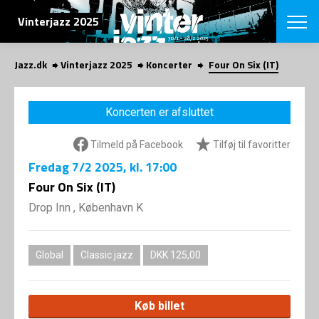
SØG
Vinterjazz 2025
Jazz.dk
Vinterjazz 2025
Koncerter
Four On Six (IT)
English
VÆLG FESTI
Koncerten er afsluttet
COPENHAGEN JAZ
PROGRAM
Tilmeld på Facebook
Tilføj til favoritter
Koncertovers
VINTERJAZZ
LOCATIONS
Fredag
7/2 2025
, kl. 17:00
Temaer
Venues & arr
Four On Six (IT)
App
INFO
App
Drop Inn , København K
Presse/Bag
ORGANISAT
Bidragsyder
Om fonden
Om Copenhag
Global
Classic jazz
DKK 125,00
NYHEDSBRE
Om bestyrel
Om Vinterjaz
Kontakt
SHOP
Køb billet
Persondatapo