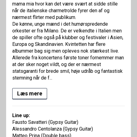
mama mia hvor kan det være svært at sidde stille
når de italienske charmetrolde fyrer den af og
nærmest flirter med publikum.
De kønne, unge mænd i det humørspredende
orkester er fra Milano. De er velkendte i Italien men
de spiller ofte også på klubber og festivaler i Asien,
Europa og Skandinavien. Kvintetten har flere
albummer bag sig men opleves nok stærkest live.
Allerede fra koncertens første toner fornemmer man
at der sker noget vildt, og der er nærmest
statsgaranti for brede smil, høje udråb og fantastisk
stemning når de f...
Læs mere
Line up:
Fausto Savatteri (Gypsy Guitar)
Alessandro Centolanza (Gypsy Guitar)
Matteo Prina (Double bass)