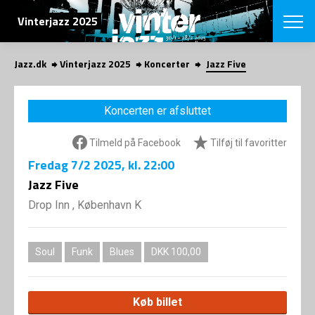
SØG
Vinterjazz 2025
Jazz.dk
Vinterjazz 2025
Koncerter
Jazz Five
English
VÆLG FESTI
Koncerten er afsluttet
COPENHAGEN JAZ
PROGRAM
Tilmeld på Facebook
Tilføj til favoritter
Koncertovers
VINTERJAZZ
LOCATIONS
Fredag
7/2 2025
, kl. 22:00
Temaer
Venues & arr
Jazz Five
App
INFO
App
Drop Inn , København K
Presse/Bag
ORGANISAT
Bidragsyder
Om fonden
Om Copenhag
Soul
Funk
Blues
DKK 100,00
NYHEDSBRE
Om bestyrel
Om Vinterjaz
Kontakt
SHOP
Køb billet
Persondatapo