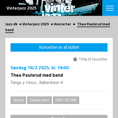
SØG
Vinterjazz 2025
Jazz.dk
Vinterjazz 2025
Koncerter
Thea Paulsrud med
English
band
VÆLG FESTI
COPENHAGEN JAZ
Koncerten er afsluttet
PROGRAM
Koncertovers
VINTERJAZZ
Tilføj til favoritter
LOCATIONS
Temaer
Søndag
16/2 2025
, kl. 19:00
Venues & arr
App
INFO
Thea Paulsrud med band
App
Presse/Bag
Tango y Vinos , København K
ORGANISAT
Bidragsyder
Om fonden
Om Copenhag
NYHEDSBRE
Om bestyrel
Om Vinterjaz
Global
Classic jazz
DKK 130 DKK
Kontakt
SHOP
Persondatapo