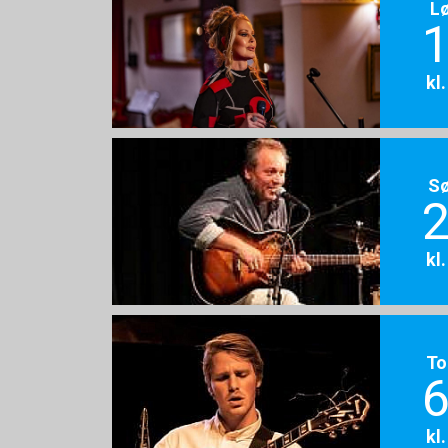
L
1
kl
S
2
kl
To
6
kl