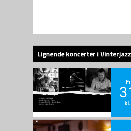
Lignende koncerter i Vinterjaz
F
3
kl