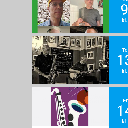
9
kl
To
1
kl
F
1
kl