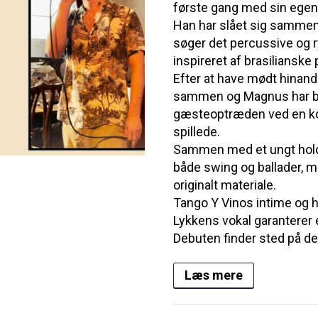
første gang med sin egen
Han har slået sig sammen
søger det percussive og ry
inspireret af brasilianske 
Efter at have mødt hinand
sammen og Magnus har be
gæsteoptræden ved en kon
spillede.
Sammen med et ungt hold 
både swing og ballader, 
originalt materiale.
Tango Y Vinos intime og 
Lykkens vokal garanterer e
Debuten finder sted på den
Læs mere