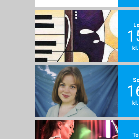
L
1
kl
S
1
kl
To