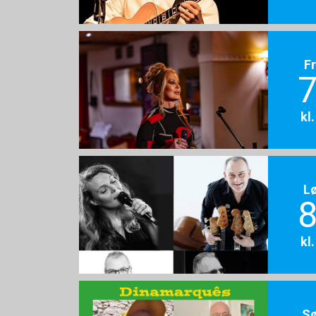
F
7
kl
L
8
kl
S