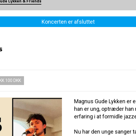
ude Lykken & Friends
Koncerten er afsluttet
s
KK 100 DKK
Magnus Gude Lykken er en
han er ung, optræder han
erfaring i at formidle jazz
Nu har den unge sanger t