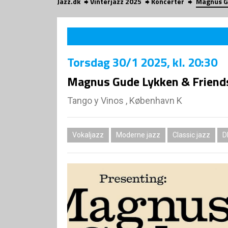
Jazz.dk
Vinterjazz 2025
Koncerter
Magnus G
Torsdag
30/1 2025
, kl. 20:30
Magnus Gude Lykken & Friend
Tango y Vinos , København K
Vokaljazz
Moderne jazz
Classic jazz
D