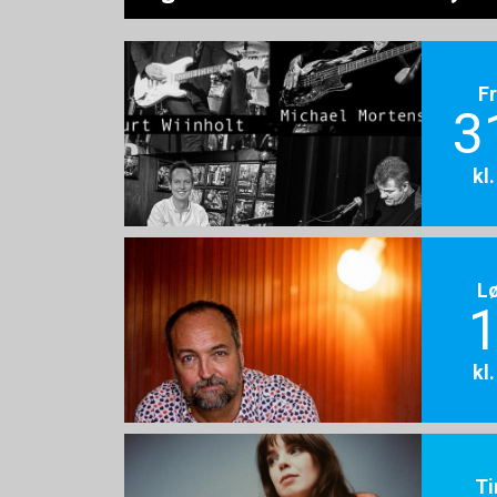
F
3
kl
L
1
kl
Ti