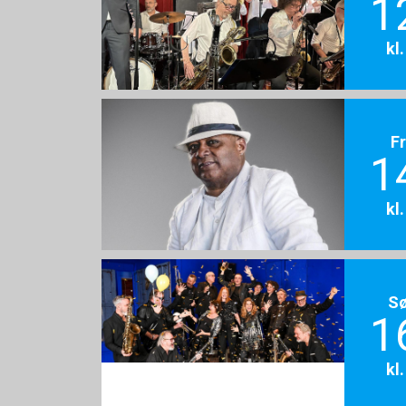
1
kl
F
1
kl
S
1
kl