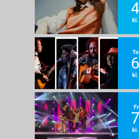
4
kl
To
6
kl
F
7
kl