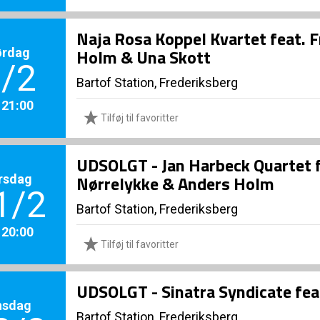
Naja Rosa Koppel Kvartet feat. 
ørdag
Holm & Una Skott
/2
Bartof Station, Frederiksberg
. 21:00
Tilføj til favoritter
UDSOLGT - Jan Harbeck Quartet f
rsdag
Nørrelykke & Anders Holm
1/2
Bartof Station, Frederiksberg
. 20:00
Tilføj til favoritter
UDSOLGT - Sinatra Syndicate fea
nsdag
Bartof Station, Frederiksberg