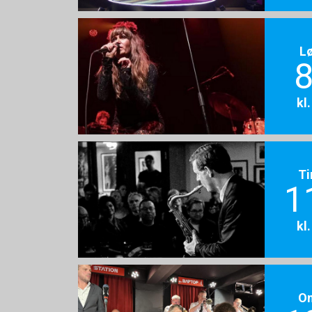
L
8
kl
Ti
1
kl
O