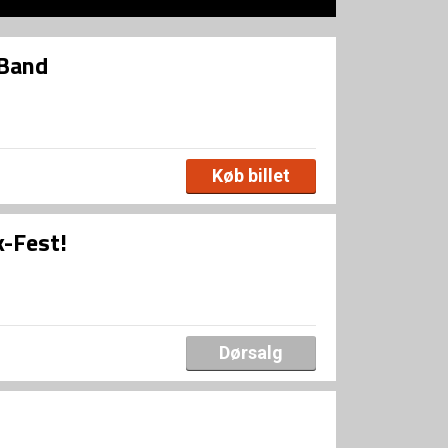
 Band
Køb billet
k-Fest!
Dørsalg