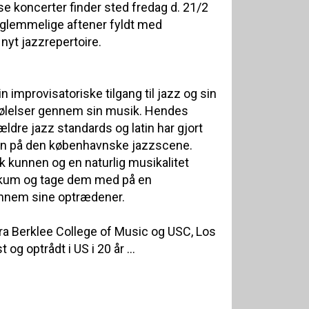
se koncerter finder sted fredag d. 21/2
orglemmelige aftener fyldt med
nyt jazzrepertoire.
n improvisatoriske tilgang til jazz og sin
 følelser gennem sin musik. Hendes
ældre jazz standards og latin har gjort
avn på den københavnske jazzscene.
k kunnen og en naturlig musikalitet
ikum og tage dem med på en
nnem sine optrædener.
ra Berklee College of Music og USC, Los
og optrådt i US i 20 år ...