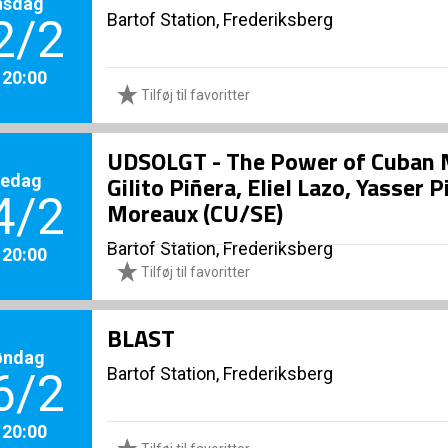
nsdag
Bartof Station, Frederiksberg
2/2
. 20:00
Tilføj til favoritter
UDSOLGT - The Power of Cuban M
redag
Gilito Piñera, Eliel Lazo, Yasser 
4/2
Moreaux (CU/SE)
Bartof Station, Frederiksberg
. 20:00
Tilføj til favoritter
BLAST
øndag
Bartof Station, Frederiksberg
6/2
. 20:00