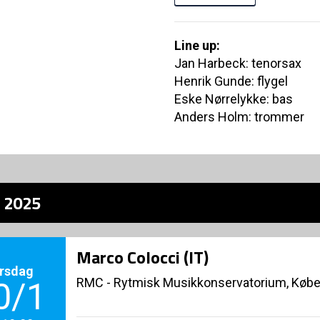
Line up:
Jan Harbeck: tenorsax
Henrik Gunde: flygel
Eske Nørrelykke: bas
Anders Holm: trommer
z 2025
Marco Colocci (IT)
rsdag
RMC - Rytmisk Musikkonservatorium, Køb
0/1