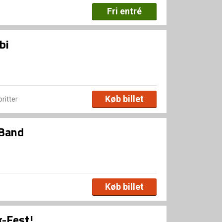
Fri entré
bi
Køb billet
oritter
 Band
Køb billet
k-Fest!