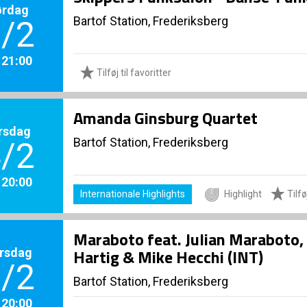
ørdag
Bartof Station, Frederiksberg
/2
. 21:00
Tilføj til favoritter
Amanda Ginsburg Quartet
rsdag
Bartof Station, Frederiksberg
/2
. 20:00
Internationale Highlights
Highlight
Tilføj
Maraboto feat. Julian Maraboto, B
rsdag
Hartig & Mike Hecchi (INT)
/2
Bartof Station, Frederiksberg
. 20:00