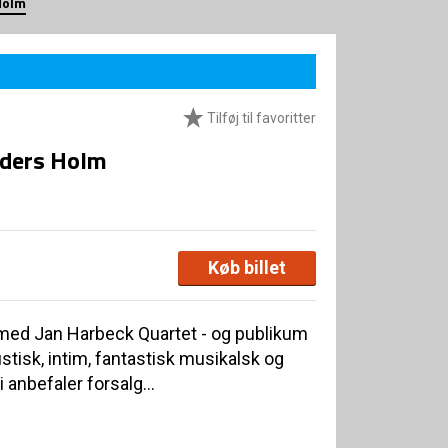
Holm
Tilføj til favoritter
nders Holm
Køb billet
ld med Jan Harbeck Quartet - og publikum
ustisk, intim, fantastisk musikalsk og
anbefaler forsalg...