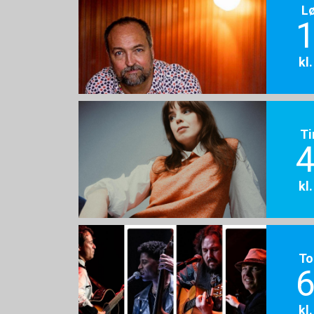
L
1
kl
Ti
4
kl
To
6
kl