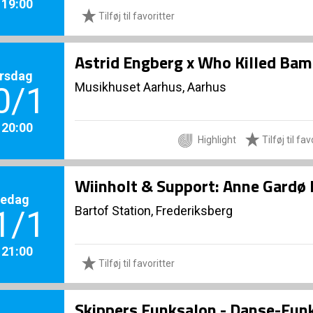
. 19:00
Tilføj til favoritter
Astrid Engberg x Who Killed Bam
rsdag
Musikhuset Aarhus, Aarhus
0/1
. 20:00
Særlige Projekter
Highlight
Tilføj til fav
Wiinholt & Support: Anne Gardø
redag
Bartof Station, Frederiksberg
1/1
. 21:00
Tilføj til favoritter
Skippers Funksalon - Danse-Fun