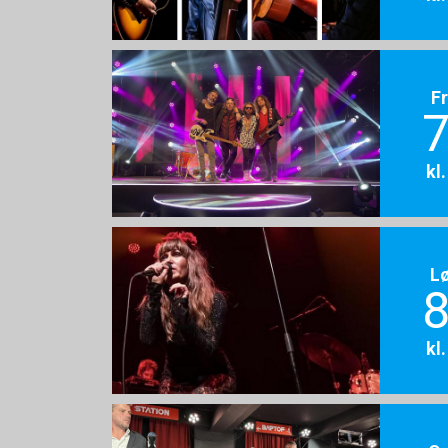
F
7
kl
L
8
kl