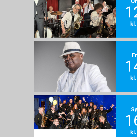
O
1
kl
F
1
kl
S
1
kl