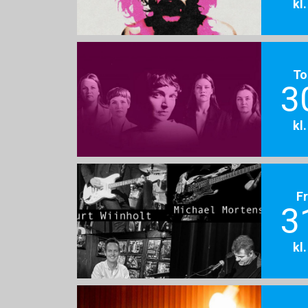
kl
To
3
kl
F
3
kl