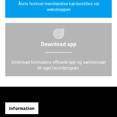
Årets festival-merchandise kan bestilles via
webshoppen
Download app
Download festivalens officielle app og sammensæt
dit eget favoritprogram.
Information