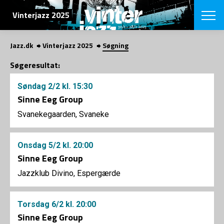
SØG
Vinterjazz 2025
Jazz.dk
Vinterjazz 2025
Søgning
English
Søgeresultat:
VÆLG FESTI
Søndag
2/2
kl. 15:30
COPENHAGEN JAZ
PROGRAM
Sinne Eeg Group
Koncertovers
VINTERJAZZ
Svanekegaarden, Svaneke
LOCATIONS
Temaer
Venues & arr
App
INFO
App
Onsdag
5/2
kl. 20:00
Presse/Bag
Sinne Eeg Group
ORGANISAT
Bidragsyder
Jazzklub Divino, Espergærde
Om fonden
Om Copenhag
NYHEDSBRE
Om bestyrel
Om Vinterjaz
Kontakt
Torsdag
6/2
kl. 20:00
SHOP
Sinne Eeg Group
Persondatapo