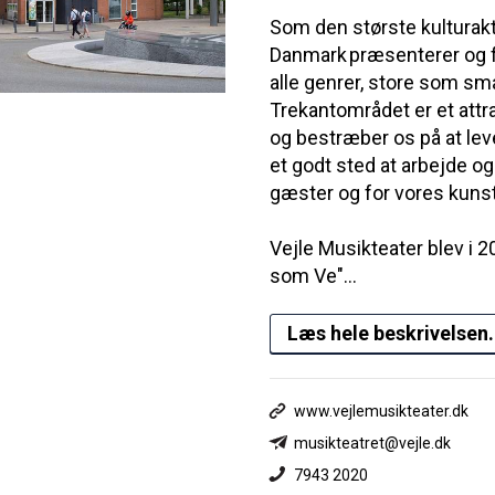
Som den største kulturak
Danmark præsenterer og fac
alle genrer, store som sm
Trekantområdet er et attra
og bestræber os på at leve
et godt sted at arbejde og
gæster og for vores kuns
Vejle Musikteater blev i 2
som Ve"...
Læs hele beskrivelsen.
www.vejlemusikteater.dk
musikteatret@vejle.dk
7943 2020