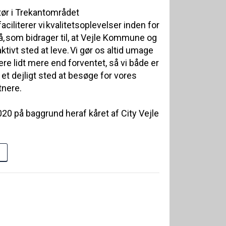
tør i Trekantområdet
iliterer vi kvalitetsoplevelser inden for
å, som bidrager til, at Vejle Kommune og
ktivt sted at leve. Vi gør os altid umage
re lidt mere end forventet, så vi både er
 et dejligt sted at besøge for vores
tnere.
020 på baggrund heraf kåret af City Vejle