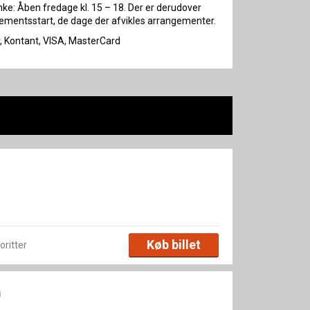
nke: Åben fredage kl. 15 – 18. Der er derudover
gementsstart, de dage der afvikles arrangementer.
y, Kontant, VISA, MasterCard
Køb billet
voritter
n