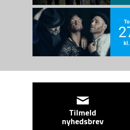
To
2
kl
Tilmeld
nyhedsbrev