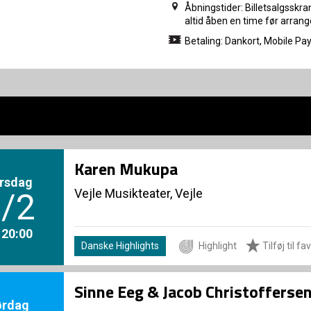
Åbningstider: Billetsalgsskra
altid åben en time før arran
Betaling: Dankort, Mobile Pa
Karen Mukupa
rsdag
Vejle Musikteater, Vejle
/2
. 20:00
Danske Highlights
Highlight
Tilføj til fa
Sinne Eeg & Jacob Christofferse
ørdag