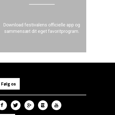
Download festivalens officielle app og
sammensæt dit eget favoritprogram.
Følg os