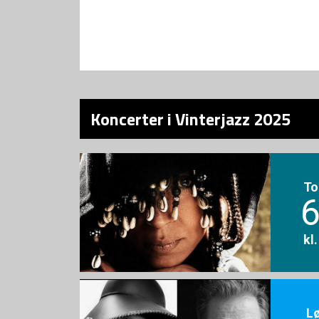
Koncerter i Vinterjazz 2025
To
6
kl
L