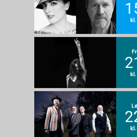
1
kl
F
2
kl
L
2
kl