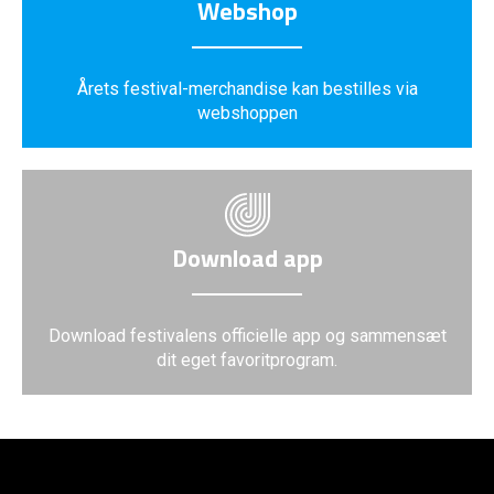
Webshop
Årets festival-merchandise kan bestilles via
webshoppen
Download app
Download festivalens officielle app og sammensæt
dit eget favoritprogram.