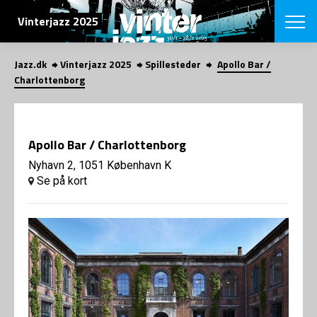
SØG
Vinterjazz 2025
Jazz.dk
Vinterjazz 2025
Spillesteder
Apollo Bar /
English
Charlottenborg
VÆLG FESTI
COPENHAGEN JAZ
PROGRAM
Apollo Bar / Charlottenborg
Koncertovers
VINTERJAZZ
LOCATIONS
Nyhavn 2, 1051 København K
Temaer
Se på kort
Venues & arr
App
INFO
App
Presse/Bag
ORGANISAT
Bidragsyder
Om fonden
Om Copenhag
NYHEDSBRE
Om bestyrel
Om Vinterjaz
Kontakt
SHOP
Persondatapo