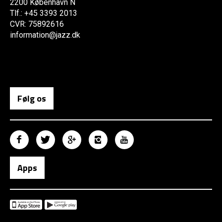
2200 København N
Tlf.: +45 3393 2013
CVR: 75892616
information@jazz.dk
Følg os
Apps