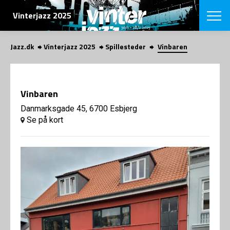
SØG
Vinterjazz 2025
Jazz.dk
Vinterjazz 2025
Spillesteder
Vinbaren
English
VÆLG FESTI
COPENHAGEN JAZ
Vinbaren
PROGRAM
Koncertovers
Danmarksgade 45, 6700 Esbjerg
VINTERJAZZ
LOCATIONS
Se på kort
Temaer
Venues & arr
App
INFO
App
Presse/Bag
ORGANISAT
Bidragsyder
Om fonden
Om Copenhag
NYHEDSBRE
Om bestyrel
Om Vinterjaz
Kontakt
SHOP
Persondatapo