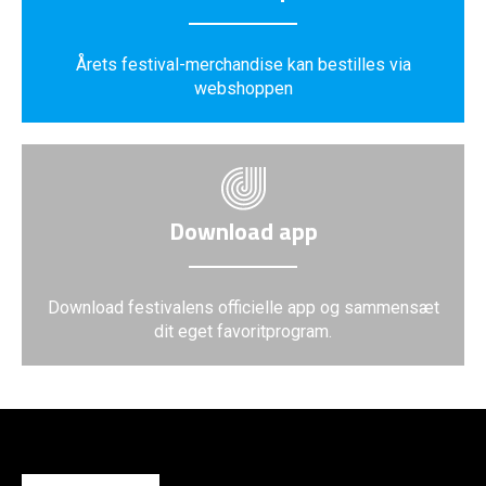
Årets festival-merchandise kan bestilles via
webshoppen
Download app
Download festivalens officielle app og sammensæt
dit eget favoritprogram.