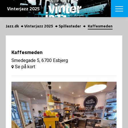
SØG
Vinterjazz 2025
Jazz.dk
Vinterjazz 2025
Spillesteder
Kaffesmeden
English
VÆLG FESTI
COPENHAGEN JAZ
Kaffesmeden
PROGRAM
Koncertovers
Smedegade 5, 6700 Esbjerg
VINTERJAZZ
LOCATIONS
Se på kort
Temaer
Venues & arr
App
INFO
App
Presse/Bag
ORGANISAT
Bidragsyder
Om fonden
Om Copenhag
NYHEDSBRE
Om bestyrel
Om Vinterjaz
Kontakt
SHOP
Persondatapo