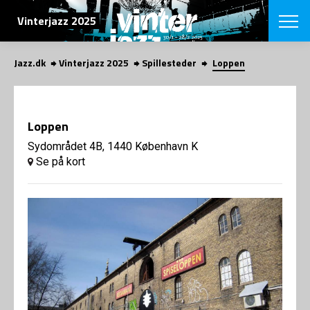
SØG
Vinterjazz 2025
Jazz.dk
Vinterjazz 2025
Spillesteder
Loppen
English
VÆLG FESTI
COPENHAGEN JAZ
Loppen
PROGRAM
Koncertovers
Sydområdet 4B, 1440 København K
VINTERJAZZ
LOCATIONS
Se på kort
Temaer
Venues & arr
App
INFO
App
Presse/Bag
ORGANISAT
Bidragsyder
Om fonden
Om Copenhag
NYHEDSBRE
Om bestyrel
Om Vinterjaz
Kontakt
SHOP
Persondatapo