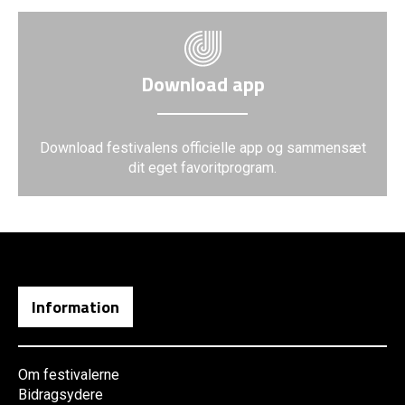
Download app
Download festivalens officielle app og sammensæt
dit eget favoritprogram.
Information
Om festivalerne
Bidragsydere