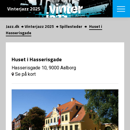
SØG
Vinterjazz 2025
Jazz.dk
Vinterjazz 2025
Spillesteder
Huset i
English
Hasserisgade
VÆLG FESTI
COPENHAGEN JAZ
PROGRAM
Huset i Hasserisgade
Koncertovers
VINTERJAZZ
LOCATIONS
Hasserisgade 10, 9000 Aalborg
Temaer
Se på kort
Venues & arr
App
INFO
App
Presse/Bag
ORGANISAT
Bidragsyder
Om fonden
Om Copenhag
NYHEDSBRE
Om bestyrel
Om Vinterjaz
Kontakt
SHOP
Persondatapo