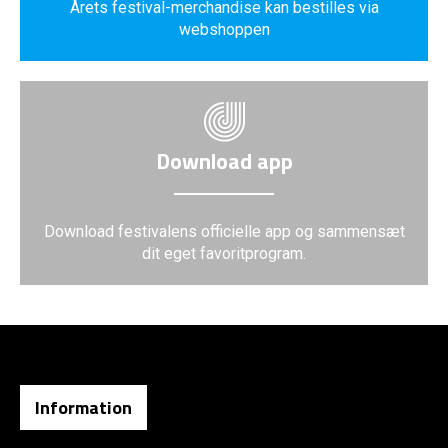
Årets festival-merchandise kan bestilles via
webshoppen
Download app
Download festivalens officielle app og sammensæt
dit eget favoritprogram.
Information