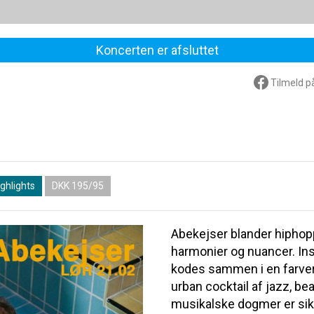
Koncerten er afsluttet
Tilmeld p
ghlights
DKK 195/95
Abekejser blander hiphop
harmonier og nuancer. Ins
kodes sammen i en farver
urban cocktail af jazz, be
musikalske dogmer er sikr