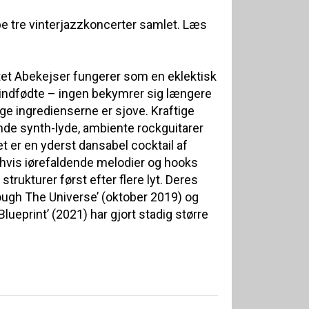
be tre vinterjazzkoncerter samlet. Læs
tet Abekejser fungerer som en eklektisk
le indfødte – ingen bekymrer sig længere
e ingredienserne er sjove. Kraftige
de synth-lyde, ambiente rockguitarer
et er en yderst dansabel cocktail af
 hvis iørefaldende melodier og hooks
trukturer først efter flere lyt. Deres
ough The Universe’ (oktober 2019) og
lueprint’ (2021) har gjort stadig større