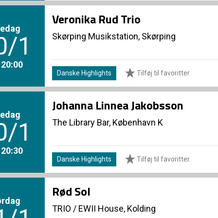
Veronika Rud Trio
redag
Skørping Musikstation, Skørping
0/1
. 20:00
Danske Highlights
Tilføj til favoritter
Johanna Linnea Jakobsson
redag
The Library Bar, København K
0/1
. 20:30
Danske Highlights
Tilføj til favoritter
Rød Sol
ørdag
TRIO
/
EWII House, Kolding