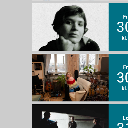
F
3
kl
F
3
kl
L