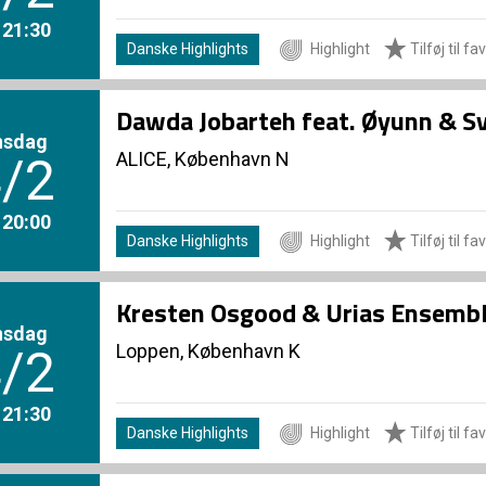
. 21:30
Danske Highlights
Highlight
Tilføj til fa
Dawda Jobarteh feat. Øyunn & 
nsdag
ALICE, København N
/2
. 20:00
Danske Highlights
Highlight
Tilføj til fa
Kresten Osgood & Urias Ensemb
nsdag
Loppen, København K
/2
. 21:30
Danske Highlights
Highlight
Tilføj til fa