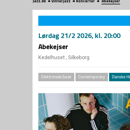
Jazz.dk
Vinterjazz
Koncerter
Abekejser
Lørdag
21/2 2026
, kl. 20:00
Abekejser
Kedelhuset , Silkeborg
Elektronisk/beat
Contemporary
Danske Hi