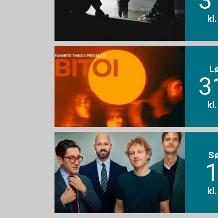
3
kl
L
3
kl
S
1
kl