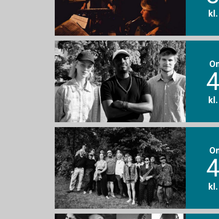
kl
O
4
kl
O
4
kl