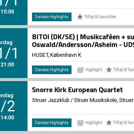
1/1
. 15:00
Danske Highlights
Tilføj til favoritter
BITOI (DK/SE) | Musikcaféen + s
ørdag
Oswald/Andersson/Asheim - U
1/1
HUSET, København K
. 21:00
Danske Highlights
Highlight
Tilføj til fa
Snorre Kirk European Quartet
øndag
Struer Jazzklub
/
Struer Musikskole, Struer
/2
. 14:00
Danske Highlights
Highlight
Tilføj til fa