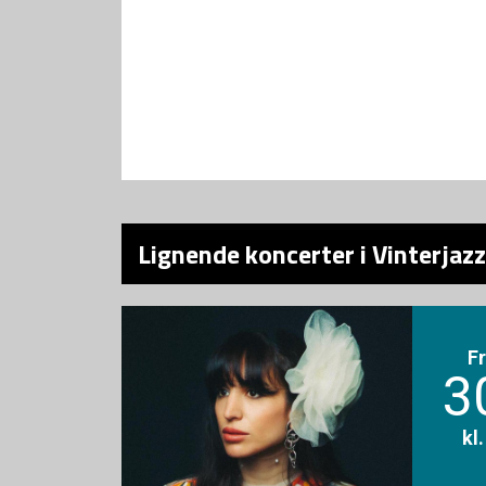
Lignende koncerter i Vinterjazz
F
3
kl