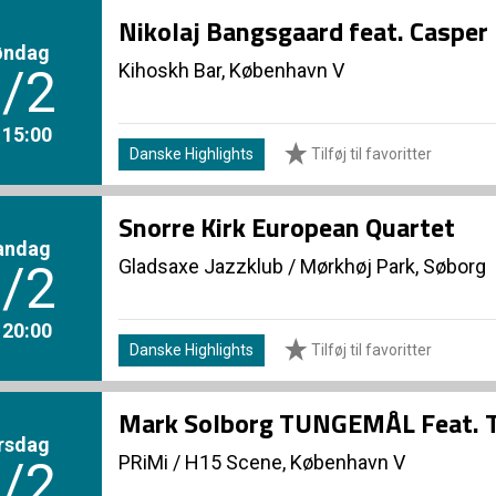
Nikolaj Bangsgaard feat. Casper
øndag
Kihoskh Bar, København V
/2
. 15:00
Danske Highlights
Tilføj til favoritter
Snorre Kirk European Quartet
andag
Gladsaxe Jazzklub
/
Mørkhøj Park, Søborg
/2
. 20:00
Danske Highlights
Tilføj til favoritter
Mark Solborg TUNGEMÅL Feat. T
rsdag
PRiMi
/
H15 Scene, København V
/2