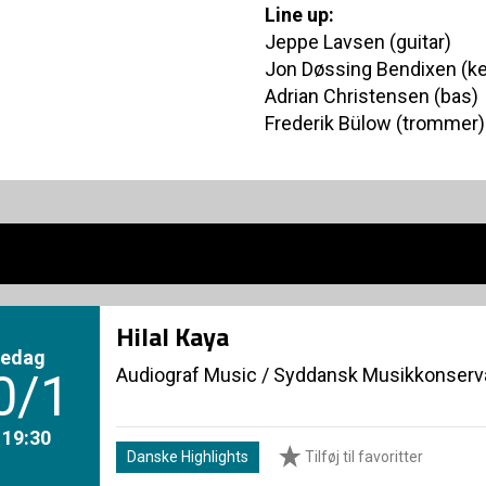
Line up:
Jeppe Lavsen (guitar)
Jon Døssing Bendixen (k
Adrian Christensen (bas)
Frederik Bülow (trommer)
Hilal Kaya
redag
Audiograf Music
/
Syddansk Musikkonserva
0/1
. 19:30
Danske Highlights
Tilføj til favoritter