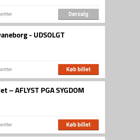
Dørsalg
voritter
Svaneborg - UDSOLGT
Køb billet
voritter
let – AFLYST PGA SYGDOM
Køb billet
voritter