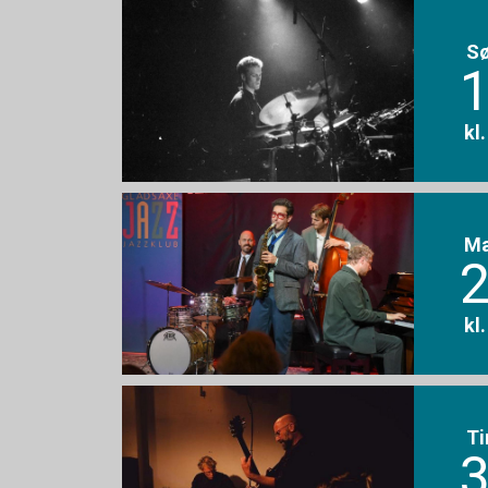
S
1
kl
M
2
kl
Ti
3