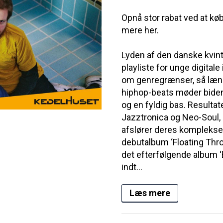
Opnå stor rabat ved at kø
mere her.
Lyden af den danske kvin
playliste for unge digita
om genregrænser, så læng
hiphop-beats møder biden
og en fyldig bas. Resultat
Jazztronica og Neo-Soul,
afslører deres komplekse s
debutalbum ‘Floating Thr
det efterfølgende album ‘B
indt...
Læs mere