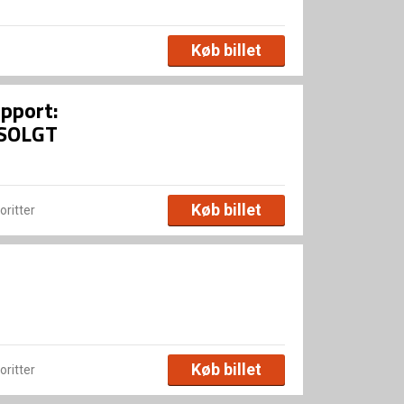
Køb billet
upport:
DSOLGT
Køb billet
voritter
Køb billet
voritter