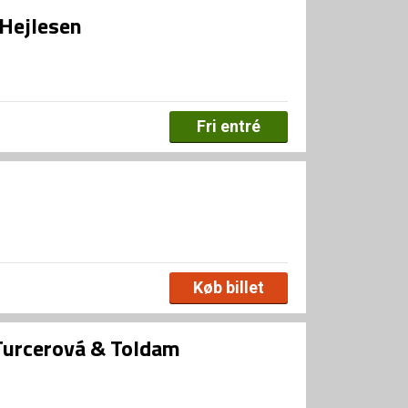
 Hejlesen
Fri entré
Køb billet
urcerová & Toldam