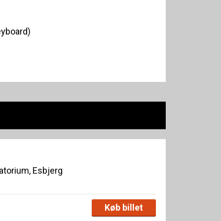
eyboard)
torium, Esbjerg
Køb billet