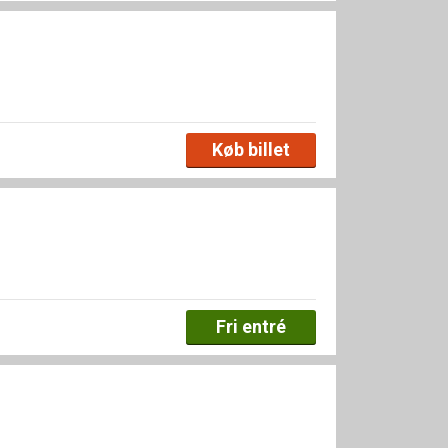
Køb billet
Fri entré