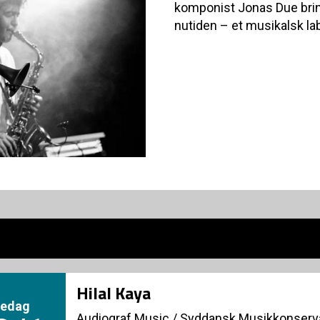
komponist Jonas Due brin
nutiden – et musikalsk la
Hilal Kaya
redag
Audiograf Music
/
Syddansk Musikkonserva