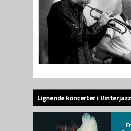
Lignende koncerter i Vinterjazz
F