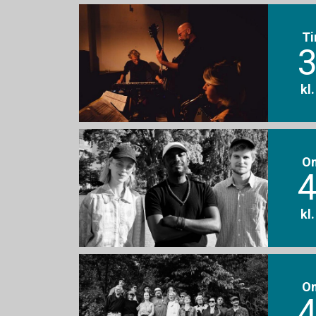
Ti
3
kl
O
4
kl
O
4