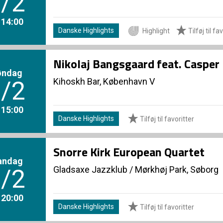
/2
. 14:00
Danske Highlights
Highlight
Tilføj til fa
Nikolaj Bangsgaard feat. Casper
øndag
Kihoskh Bar, København V
/2
. 15:00
Danske Highlights
Tilføj til favoritter
Snorre Kirk European Quartet
andag
Gladsaxe Jazzklub
/
Mørkhøj Park, Søborg
/2
. 20:00
Danske Highlights
Tilføj til favoritter