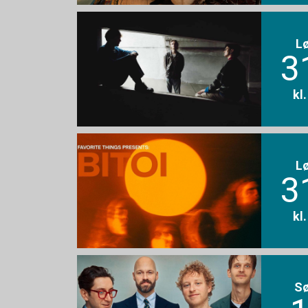
L
3
kl
L
3
kl
S