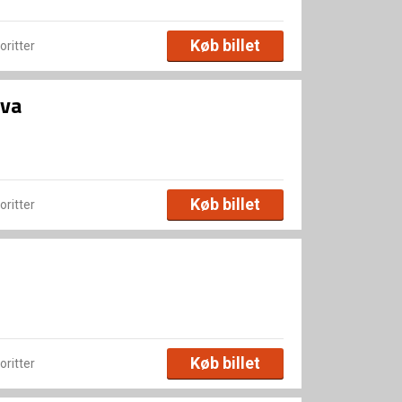
Køb billet
voritter
lva
Køb billet
voritter
Køb billet
voritter