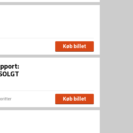
Køb billet
upport:
DSOLGT
Køb billet
voritter