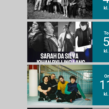
kl
To
5
kl
O
1
kl