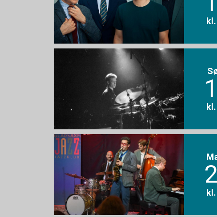
1
kl
S
1
kl
M
2
kl