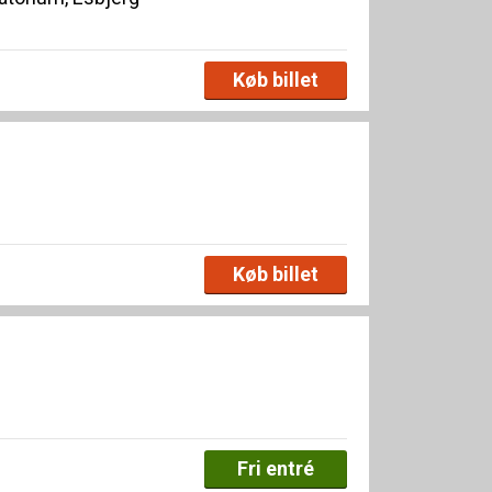
Køb billet
Køb billet
Fri entré