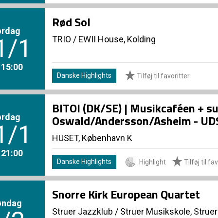
Rød Sol
ørdag
TRIO
/
EWII House, Kolding
1/1
. 15:00
Danske Highlights
Tilføj til favoritter
BITOI (DK/SE) | Musikcaféen + s
ørdag
Oswald/Andersson/Asheim - U
1/1
HUSET, København K
. 21:00
Danske Highlights
Highlight
Tilføj til fa
Snorre Kirk European Quartet
øndag
Struer Jazzklub
/
Struer Musikskole, Struer