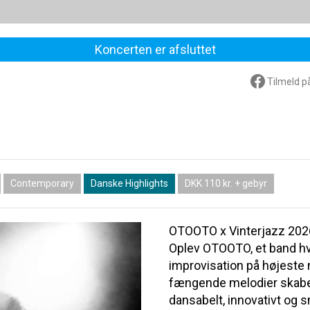
Koncerten er afsluttet
Tilmeld p
Contemporary
Danske Highlights
DKK 110 kr. + gebyr
OTOOTO x Vinterjazz 2026
Oplev OTOOTO, et band hv
improvisation på højeste 
fængende melodier skaber 
dansabelt, innovativt og 