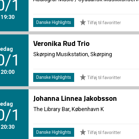
0/1
. 19:30
Danske Highlights
Tilføj til favoritter
Veronika Rud Trio
redag
Skørping Musikstation, Skørping
0/1
. 20:00
Danske Highlights
Tilføj til favoritter
Johanna Linnea Jakobsson
redag
The Library Bar, København K
0/1
. 20:30
Danske Highlights
Tilføj til favoritter