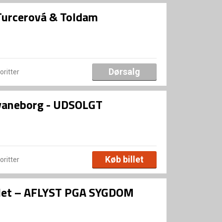
urcerová & Toldam
Dørsalg
voritter
Svaneborg - UDSOLGT
Køb billet
voritter
let – AFLYST PGA SYGDOM