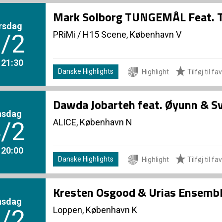
Mark Solborg TUNGEMÅL Feat. T
rsdag
PRiMi
/
H15 Scene, København V
/2
. 21:30
Danske Highlights
Highlight
Tilføj til fa
Dawda Jobarteh feat. Øyunn & 
nsdag
ALICE, København N
/2
. 20:00
Danske Highlights
Highlight
Tilføj til fa
Kresten Osgood & Urias Ensemb
nsdag
Loppen, København K
/2