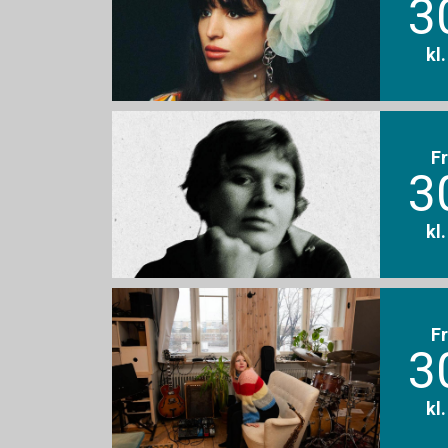
3
kl
F
3
kl
F
3
kl