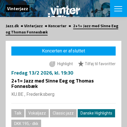
SØG
Vinterjazz
Jazz.dk
Vinterjazz
Koncerter
2+1= Jazz med Sinne Eeg
English
og Thomas Fonnesbæk
VÆLG FESTI
COPENHAGEN JAZ
Koncerten er afsluttet
PROGRAM
Koncertovers
VINTERJAZZ
Highlight
Tilføj til favoritter
LOCATIONS
Temaer
Fredag
13/2 2026
, kl. 19:30
Venues & arr
App
INFO
2+1= Jazz med Sinne Eeg og Thomas
App
Fonnesbæk
Presse/Bag
ORGANISAT
Bidragsyder
KU.BE , Frederiksberg
Om fonden
Om Copenhag
NYHEDSBRE
Om bestyrel
Om Vinterjaz
Talk
Vokaljazz
Classic jazz
Danske Highlights
Kontakt
SHOP
Persondatapo
DKK 195,- dkk