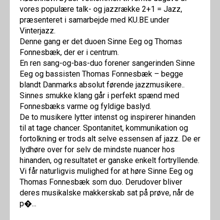
vores populære talk- og jazzrække 2+1 = Jazz,
præsenteret i samarbejde med KU.BE under
Vinterjazz.
Denne gang er det duoen Sinne Eeg og Thomas
Fonnesbæk, der er i centrum.
En ren sang-og-bas-duo forener sangerinden Sinne
Eeg og bassisten Thomas Fonnesbæk – begge
blandt Danmarks absolut førende jazzmusikere..
Sinnes smukke klang går i perfekt spænd med
Fonnesbæks varme og fyldige baslyd.
De to musikere lytter intenst og inspirerer hinanden
til at tage chancer. Spontanitet, kommunikation og
fortolkning er trods alt selve essensen af jazz. De er
lydhøre over for selv de mindste nuancer hos
hinanden, og resultatet er ganske enkelt fortryllende.
Vi får naturligvis mulighed for at høre Sinne Eeg og
Thomas Fonnesbæk som duo. Derudover bliver
deres musikalske makkerskab sat på prøve, når de
p�...