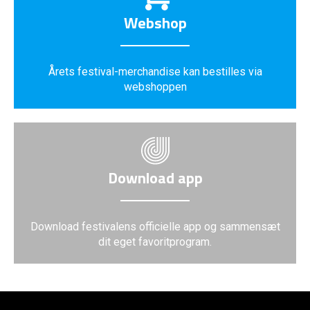
Webshop
Årets festival-merchandise kan bestilles via
webshoppen
Download app
Download festivalens officielle app og sammensæt
dit eget favoritprogram.