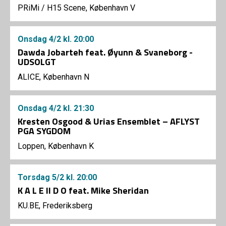
PRiMi
/
H15 Scene, København V
Onsdag
4/2
kl. 20:00
Dawda Jobarteh feat. Øyunn & Svaneborg -
UDSOLGT
ALICE, København N
Onsdag
4/2
kl. 21:30
Kresten Osgood & Urias Ensemblet – AFLYST
PGA SYGDOM
Loppen, København K
Torsdag
5/2
kl. 20:00
K A L E II D O feat. Mike Sheridan
KU.BE, Frederiksberg