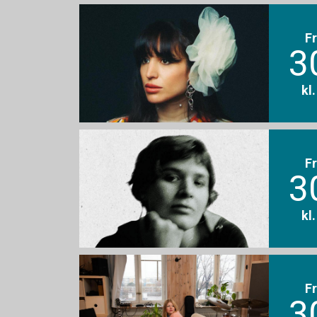
F
3
kl
F
3
kl
F
3