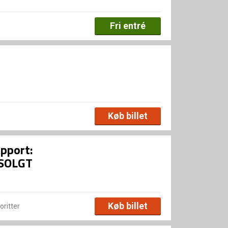
Fri entré
Køb billet
upport:
DSOLGT
Køb billet
voritter