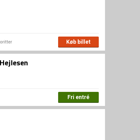
Køb billet
voritter
 Hejlesen
Fri entré