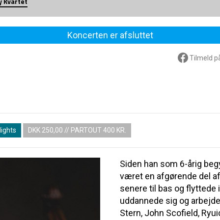
y Kvartet
Koncerten er afsluttet
Tilmeld p
lights
DKK 250,00 // PARTOUT 400 KR.
Siden han som 6-årig begy
været en afgørende del af
senere til bas og flyttede 
uddannede sig og arbej
Stern, John Scofield, Ryu