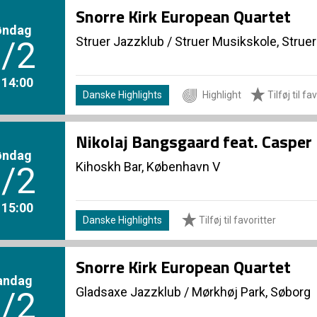
Snorre Kirk European Quartet
øndag
Struer Jazzklub
/
Struer Musikskole, Struer
/2
. 14:00
Danske Highlights
Highlight
Tilføj til fa
Nikolaj Bangsgaard feat. Casper
øndag
Kihoskh Bar, København V
/2
. 15:00
Danske Highlights
Tilføj til favoritter
Snorre Kirk European Quartet
andag
Gladsaxe Jazzklub
/
Mørkhøj Park, Søborg
/2