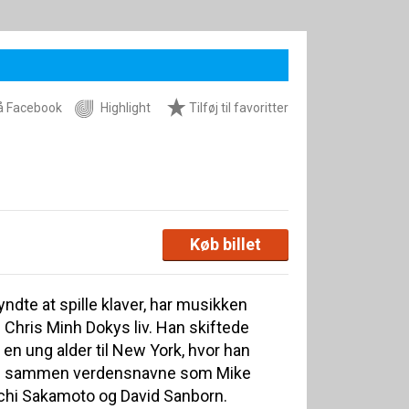
å Facebook
Highlight
Tilføj til favoritter
Køb billet
ndte at spille klaver, har musikken
 Chris Minh Dokys liv. Han skiftede
i en ung alder til New York, hvor han
de sammen verdensnavne som Mike
ichi Sakamoto og David Sanborn.