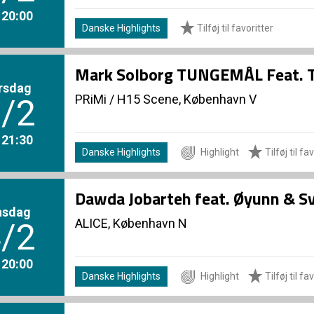
. 20:00
Danske Highlights
Tilføj til favoritter
Mark Solborg TUNGEMÅL Feat. T
rsdag
PRiMi
/
H15 Scene, København V
/2
. 21:30
Danske Highlights
Highlight
Tilføj til fa
Dawda Jobarteh feat. Øyunn & 
nsdag
ALICE, København N
/2
. 20:00
Danske Highlights
Highlight
Tilføj til fa