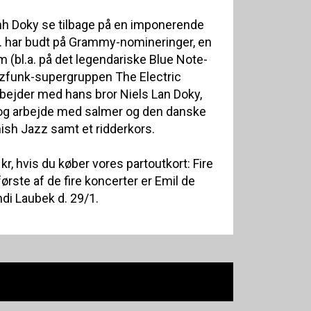
nh Doky se tilbage på en imponerende
l.a. har budt på Grammy-nomineringer, en
m (bl.a. på det legendariske Blue Note-
zzfunk-supergruppen The Electric
bejder med hans bror Niels Lan Doky,
og arbejde med salmer og den danske
ish Jazz samt et ridderkors.
 kr, hvis du køber vores partoutkort: Fire
første af de fire koncerter er Emil de
di Laubek d. 29/1.