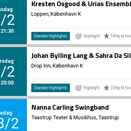
Kresten Osgood & Urias Ensemb
nsdag
Loppen, København K
/2
. 21:30
Danske Highlights
Highlight
Tilføj til fa
Johan Bylling Lang & Sahra Da Si
rsdag
Drop Inn, København K
/2
. 20:00
Danske Highlights
Highlight
Tilføj til fa
Nanna Carling Swingband
redag
Taastrup Teater & Musikhus, Taastrup
3/2