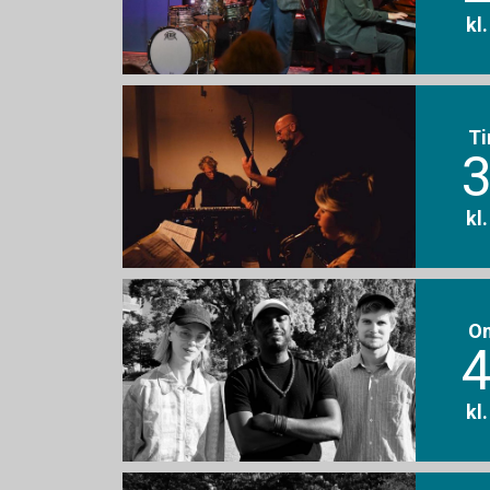
kl
Ti
3
kl
O
4
kl