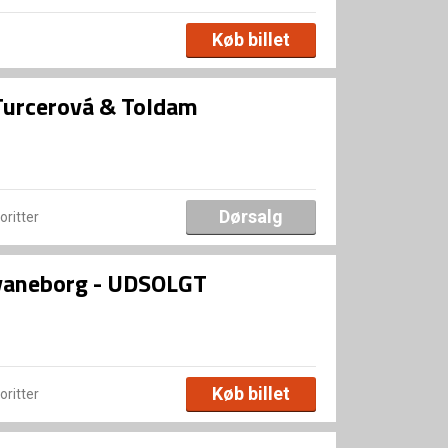
Køb billet
urcerová & Toldam
Dørsalg
voritter
Svaneborg - UDSOLGT
Køb billet
voritter