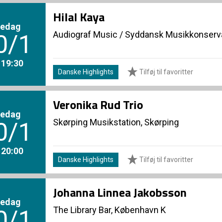
Hilal Kaya
redag
Audiograf Music
/
Syddansk Musikkonserva
0/1
. 19:30
Danske Highlights
Tilføj til favoritter
Veronika Rud Trio
redag
Skørping Musikstation, Skørping
0/1
. 20:00
Danske Highlights
Tilføj til favoritter
Johanna Linnea Jakobsson
redag
The Library Bar, København K
0/1