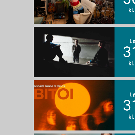
kl
L
3
kl
L
3
kl