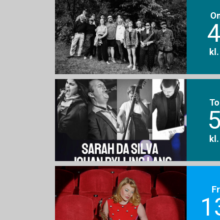
O
4
kl
To
5
kl
F
1