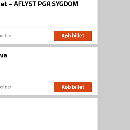
let – AFLYST PGA SYGDOM
Køb billet
voritter
lva
Køb billet
voritter