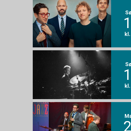
S
1
kl
S
1
kl
M
2