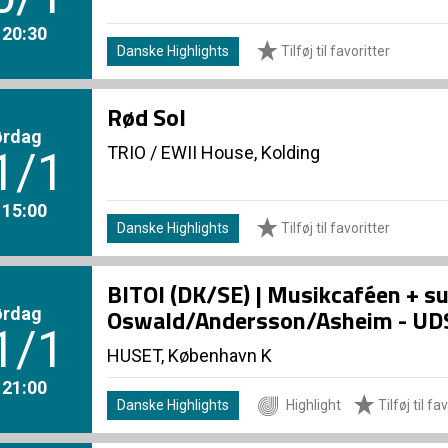
. 20:30
Danske Highlights
Tilføj til favoritter
Rød Sol
ørdag
TRIO
/
EWII House, Kolding
1/1
. 15:00
Danske Highlights
Tilføj til favoritter
BITOI (DK/SE) | Musikcaféen + s
ørdag
Oswald/Andersson/Asheim - U
1/1
HUSET, København K
. 21:00
Danske Highlights
Highlight
Tilføj til fa