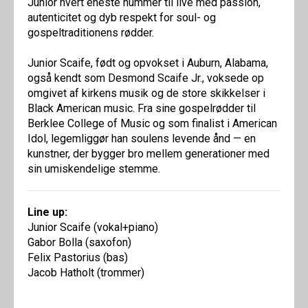
Junior hvert eneste nummer til live med passion,
autenticitet og dyb respekt for soul- og
gospeltraditionens rødder.
Junior Scaife, født og opvokset i Auburn, Alabama,
også kendt som Desmond Scaife Jr., voksede op
omgivet af kirkens musik og de store skikkelser i
Black American music. Fra sine gospelrødder til
Berklee College of Music og som finalist i American
Idol, legemliggør han soulens levende ånd — en
kunstner, der bygger bro mellem generationer med
sin umiskendelige stemme.
Line up:
Junior Scaife (vokal+piano)
Gabor Bolla (saxofon)
Felix Pastorius (bas)
Jacob Hatholt (trommer)