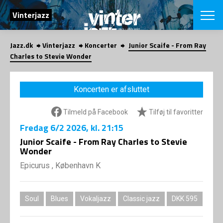
SØG
Vinterjazz
Jazz.dk
Vinterjazz
Koncerter
Junior Scaife - From Ray
English
Charles to Stevie Wonder
VÆLG FESTI
COPENHAGEN JAZ
Koncerten er afsluttet
PROGRAM
Koncertovers
VINTERJAZZ
Tilmeld på Facebook
Tilføj til favoritter
LOCATIONS
Temaer
Fredag
6/2 2026
, kl. 21:15
Venues & arr
App
INFO
Junior Scaife - From Ray Charles to Stevie
App
Wonder
Presse/Bag
ORGANISAT
Bidragsyder
Epicurus , København K
Om fonden
Om Copenhag
NYHEDSBRE
Om bestyrel
Om Vinterjaz
Soul
Blues
Vokaljazz
Classic jazz
DKK 595
Kontakt
SHOP
Persondatapo