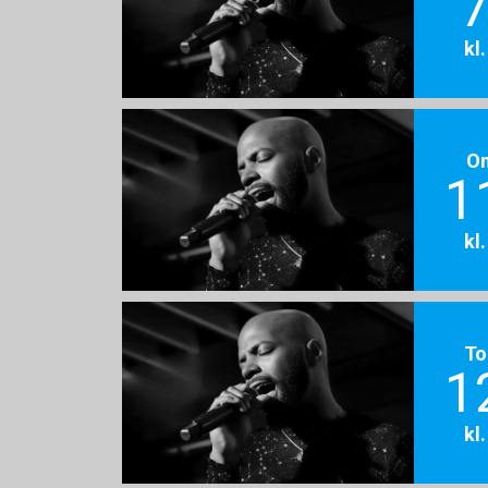
7
kl
O
1
kl
To
1
kl