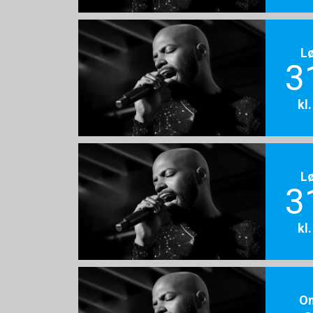
L
3
kl
L
3
kl
O