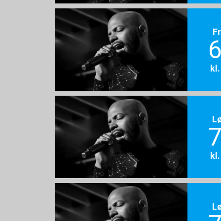
F
6
kl
L
7
kl
L