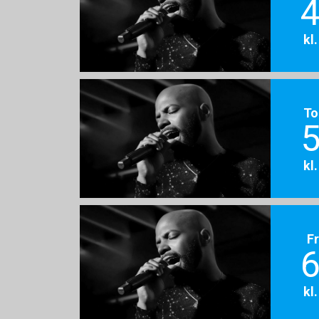
4
kl
To
5
kl
F
6
kl