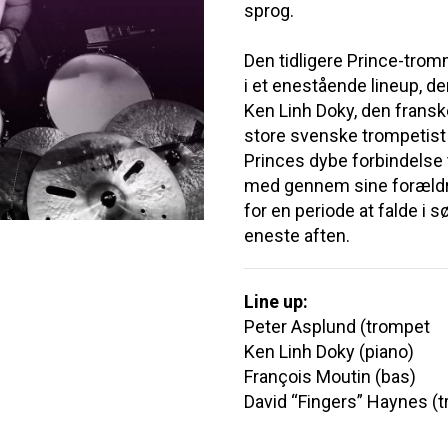
sprog.
Den tidligere Prince-trom
i et enestående lineup, de
Ken Linh Doky, den fransk
store svenske trompetist
Princes dybe forbindelse 
med gennem sine forældre
for en periode at falde i s
eneste aften.
Line up:
Peter Asplund (trompet
Ken Linh Doky (piano)
François Moutin (bas)
David “Fingers” Haynes (