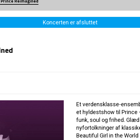
- Prince Reimagined
Koncerten er afsluttet
ined
Et verdensklasse-ensembl
et hyldestshow til Prince 
funk, soul og frihed. Glæd 
nyfortolkninger af klassi
Beautiful Girl in the Wor