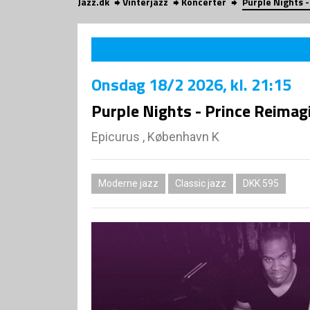
Jazz.dk
Vinterjazz
Koncerter
Purple Nights 
Onsdag
18/2 2026
, kl. 21:15
Purple Nights - Prince Reimag
Epicurus , København K
Moderne jazz
Classic jazz
DKK 595