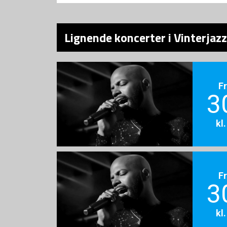
Lignende koncerter i Vinterjazz
F
3
kl
F
3
kl