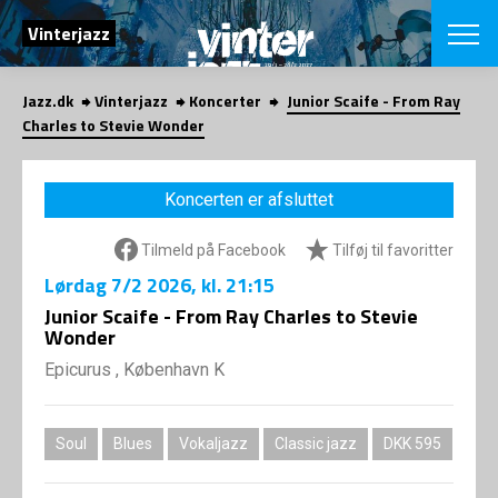
SØG
Vinterjazz
Jazz.dk
Vinterjazz
Koncerter
Junior Scaife - From Ray
English
Charles to Stevie Wonder
VÆLG FESTI
COPENHAGEN JAZ
Koncerten er afsluttet
PROGRAM
Koncertovers
VINTERJAZZ
Tilmeld på Facebook
Tilføj til favoritter
LOCATIONS
Temaer
Lørdag
7/2 2026
, kl. 21:15
Venues & arr
App
INFO
Junior Scaife - From Ray Charles to Stevie
App
Wonder
Presse/Bag
ORGANISAT
Bidragsyder
Epicurus , København K
Om fonden
Om Copenhag
NYHEDSBRE
Om bestyrel
Om Vinterjaz
Soul
Blues
Vokaljazz
Classic jazz
DKK 595
Kontakt
SHOP
Persondatapo