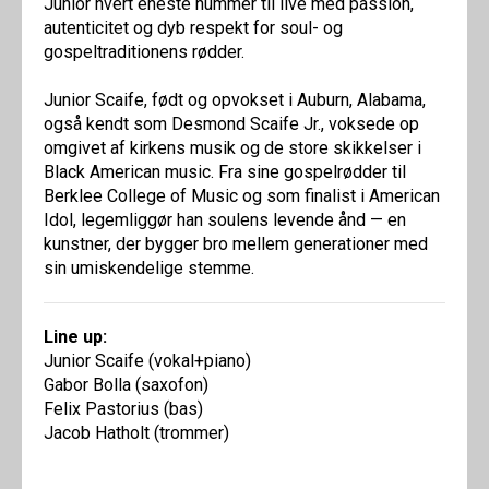
Junior hvert eneste nummer til live med passion,
autenticitet og dyb respekt for soul- og
gospeltraditionens rødder.
Junior Scaife, født og opvokset i Auburn, Alabama,
også kendt som Desmond Scaife Jr., voksede op
omgivet af kirkens musik og de store skikkelser i
Black American music. Fra sine gospelrødder til
Berklee College of Music og som finalist i American
Idol, legemliggør han soulens levende ånd — en
kunstner, der bygger bro mellem generationer med
sin umiskendelige stemme.
Line up:
Junior Scaife (vokal+piano)
Gabor Bolla (saxofon)
Felix Pastorius (bas)
Jacob Hatholt (trommer)