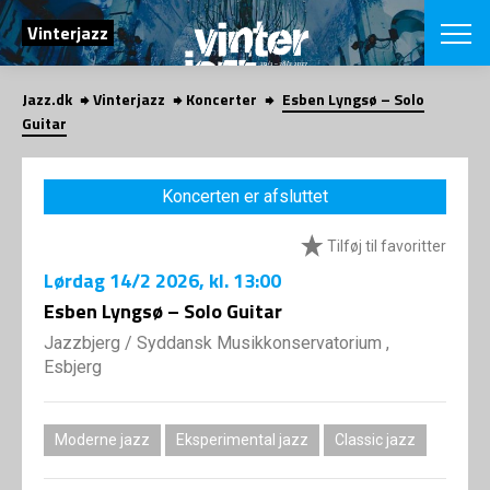
SØG
Vinterjazz
Jazz.dk
Vinterjazz
Koncerter
Esben Lyngsø – Solo
English
Guitar
VÆLG FESTI
COPENHAGEN JAZ
Koncerten er afsluttet
PROGRAM
Koncertovers
VINTERJAZZ
Tilføj til favoritter
LOCATIONS
Temaer
Lørdag
14/2 2026
, kl. 13:00
Venues & arr
App
INFO
Esben Lyngsø – Solo Guitar
App
Presse/Bag
Jazzbjerg
/
Syddansk Musikkonservatorium ,
ORGANISAT
Bidragsyder
Esbjerg
Om fonden
Om Copenhag
NYHEDSBRE
Om bestyrel
Om Vinterjaz
Moderne jazz
Eksperimental jazz
Classic jazz
Kontakt
SHOP
Persondatapo