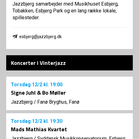
Jazzbjerg samarbejder med Musikhuset Esbjerg,
Tobakken, Esbjerg Park og en lang række lokale,
spillesteder.
esbjerg@jazzbjerg.dk
Koncerter i Vinterjazz
Torsdag
12/2
kl. 19:00
Signe Juhl & Bo Møller
Jazzbjerg
/
Fanø Bryghus, Fanø
Torsdag
12/2
kl. 19:30
Mads Mathias Kvartet
Jazzbjerg
/
Syddansk Musikkonservatorium, Esbjerg