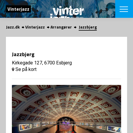
SØG
Vinterjazz
Jazz.dk
Vinterjazz
Arrangører
Jazzbjerg
English
VÆLG FESTI
COPENHAGEN JAZ
Jazzbjerg
PROGRAM
Koncertovers
Kirkegade 127, 6700 Esbjerg
VINTERJAZZ
LOCATIONS
Se på kort
Temaer
Venues & arr
App
INFO
App
Presse/Bag
ORGANISAT
Bidragsyder
Om fonden
Om Copenhag
NYHEDSBRE
Om bestyrel
Om Vinterjaz
Kontakt
SHOP
Persondatapo