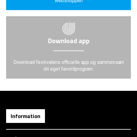
webshoppen
Download app
Download festivalens officielle app og sammensæt
dit eget favoritprogram.
Information