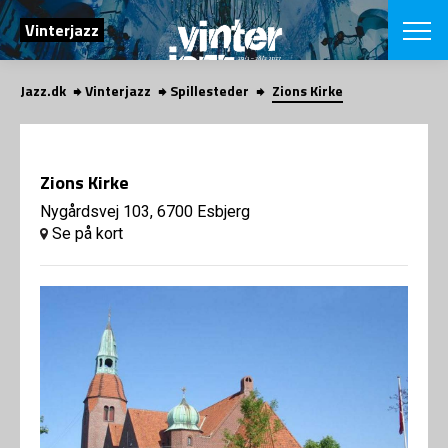
SØG
Vinterjazz
Jazz.dk
Vinterjazz
Spillesteder
Zions Kirke
English
VÆLG FESTI
COPENHAGEN JAZ
Zions Kirke
PROGRAM
Koncertovers
Nygårdsvej 103, 6700 Esbjerg
VINTERJAZZ
LOCATIONS
Se på kort
Temaer
Venues & arr
App
INFO
App
Presse/Bag
ORGANISAT
Bidragsyder
Om fonden
Om Copenhag
NYHEDSBRE
Om bestyrel
Om Vinterjaz
Kontakt
SHOP
Persondatapo