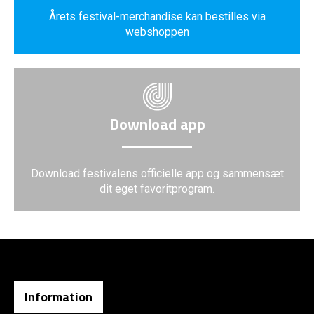
Årets festival-merchandise kan bestilles via
webshoppen
Download app
Download festivalens officielle app og sammensæt
dit eget favoritprogram.
Information