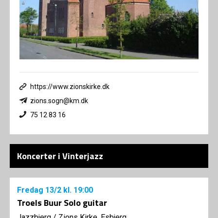
https://www.zionskirke.dk
zions.sogn@km.dk
75 12 83 16
Koncerter i Vinterjazz
Fredag
13/2
kl. 19:00
Troels Buur Solo guitar
Jazzbjerg
/
Zions Kirke, Esbjerg