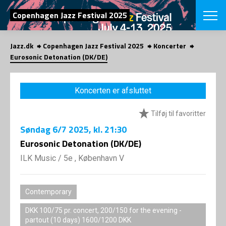
SØG
Copenhagen Jazz Festival 2025
Jazz.dk
Copenhagen Jazz Festival 2025
Koncerter
English
Eurosonic Detonation (DK/DE)
VÆLG FESTI
COPENHAGEN JAZ
Koncerten er afsluttet
PROGRAM
Koncertovers
VINTERJAZZ
Tilføj til favoritter
LOCATIONS
Temaer
Søndag
6/7 2025
, kl. 21:30
Venues & arr
App
INFO
Eurosonic Detonation (DK/DE)
App
Presse/Bag
ILK Music
/
5e , København V
ORGANISAT
Bidragsyder
Om fonden
Om Copenhag
NYHEDSBRE
Om bestyrel
Om Vinterjaz
Contemporary
Kontakt
SHOP
DKK 100/75 pr. concert, 200/150 for the evening -
Persondatapo
partout (10 days) 1600/1200 DKK