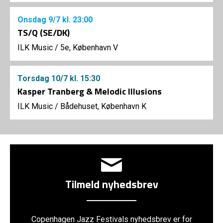
Onsdag
9/7
kl. 23:00
TS/Q (SE/DK)
ILK Music
/
5e, København V
Torsdag
10/7
kl. 15:30
Kasper Tranberg & Melodic Illusions
ILK Music
/
Bådehuset, København K
Tilmeld nyhedsbrev
Copenhagen Jazz Festivals nyhedsbrev er for