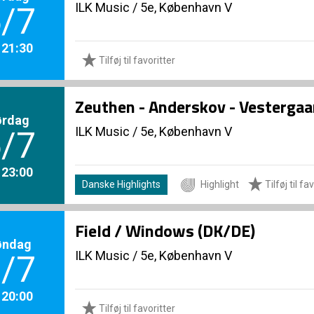
ILK Music
/
5e, København V
/7
. 21:30
Tilføj til favoritter
Zeuthen - Anderskov - Vestergaa
ørdag
ILK Music
/
5e, København V
/7
. 23:00
Danske Highlights
Highlight
Tilføj til fa
Field / Windows (DK/DE)
øndag
ILK Music
/
5e, København V
/7
. 20:00
Tilføj til favoritter