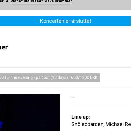
er
Planet Klaus feat. Aske Krammer
Koncerten er afsluttet
mer
50 for the evening - partout (10 days) 1600/1200 DKK
--
Line up:
Snöleoparden, Michael R