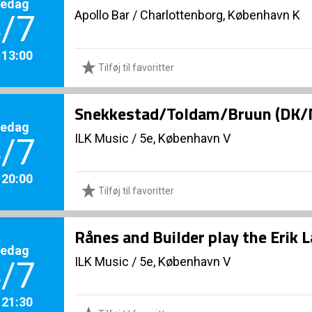
redag
Apollo Bar / Charlottenborg, København K
/7
. 13:00
Tilføj til favoritter
Snekkestad/Toldam/Bruun (DK/
redag
ILK Music
/
5e, København V
/7
. 20:00
Tilføj til favoritter
Rånes and Builder play the Erik
redag
ILK Music
/
5e, København V
/7
. 21:30