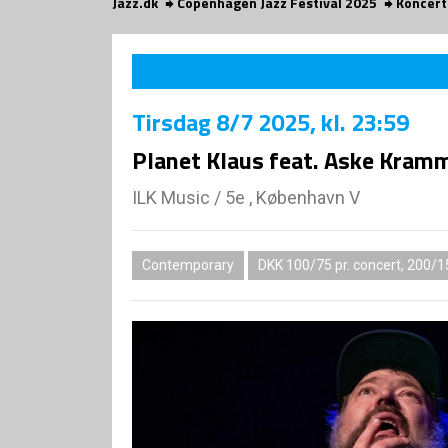
Jazz.dk
Copenhagen Jazz Festival 2025
Koncert
Tirsdag
8/7 2025
, kl. 23:59
Planet Klaus feat. Aske Kram
ILK Music
/
5e , København V
Contemporary
DKK 100/75 pr. concert, 200/1