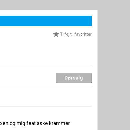
Tilføj til favoritter
Dørsalg
exen og mig feat aske krammer