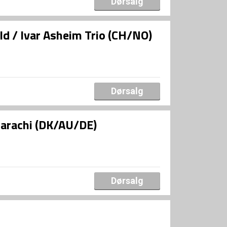
Dørsalg
d / Ivar Asheim Trio (CH/NO)
Dørsalg
uarachi (DK/AU/DE)
Dørsalg