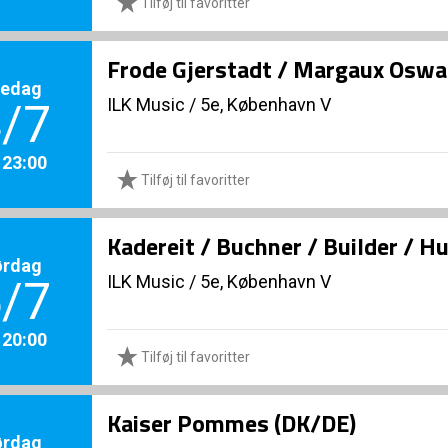
Tilføj til favoritter
Frode Gjerstadt / Margaux Oswal
redag
ILK Music
/
5e, København V
/7
. 23:00
Tilføj til favoritter
Kadereit / Buchner / Builder / H
ørdag
ILK Music
/
5e, København V
/7
. 20:00
Tilføj til favoritter
Kaiser Pommes (DK/DE)
ørdag