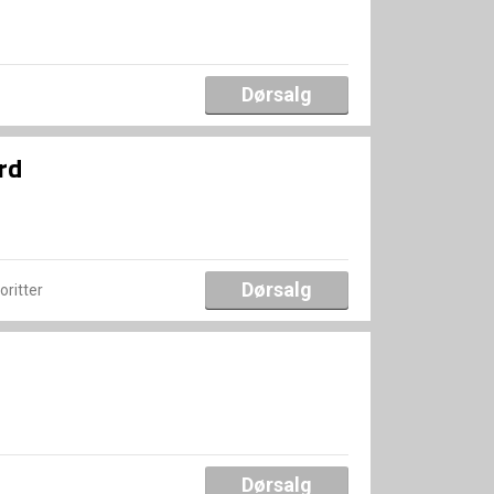
Dørsalg
rd
Dørsalg
voritter
Dørsalg