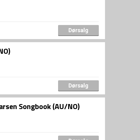
Dørsalg
NO)
Dørsalg
 Larsen Songbook (AU/NO)