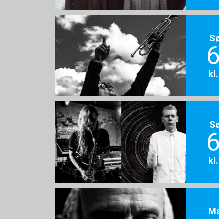
S
6
kl
S
6
kl
M