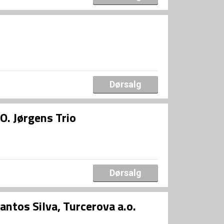
Dørsalg
O. Jørgens Trio
Dørsalg
tos Silva, Turcerova a.o.