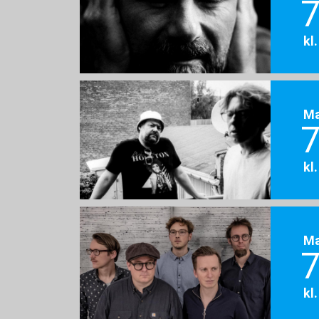
7
kl
M
7
kl
M
7
kl