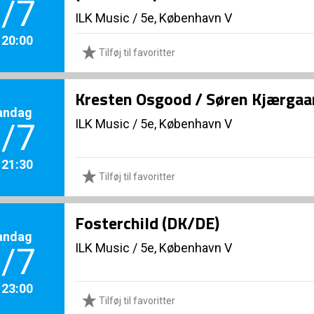
/7
ILK Music
/
5e, København V
. 20:00
Tilføj til favoritter
Kresten Osgood / Søren Kjærgaa
andag
ILK Music
/
5e, København V
/7
. 21:30
Tilføj til favoritter
Fosterchild (DK/DE)
andag
ILK Music
/
5e, København V
/7
. 23:00
Tilføj til favoritter