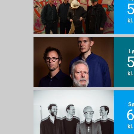
5
kl
L
5
kl
S
6
kl