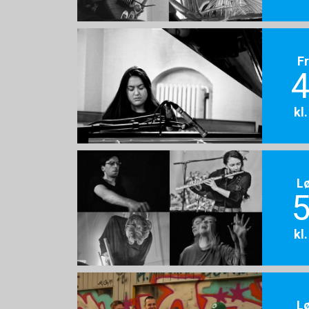
F
4
kl
L
5
kl
L