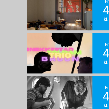
F
4
kl
F
4
kl
F
4
kl