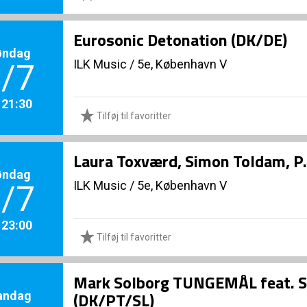
Eurosonic Detonation (DK/DE)
øndag
ILK Music
/
5e, København V
/7
. 21:30
Tilføj til favoritter
Laura Toxværd, Simon Toldam, P.
øndag
ILK Music
/
5e, København V
/7
. 23:00
Tilføj til favoritter
Mark Solborg TUNGEMÅL feat. San
andag
(DK/PT/SL)