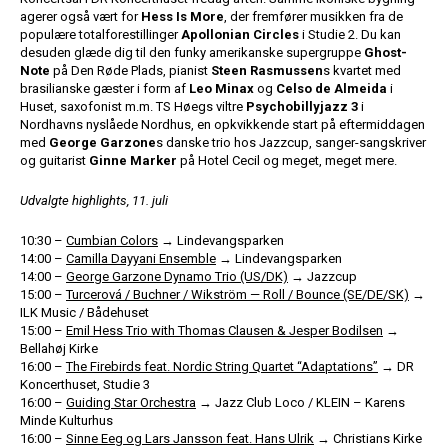
agerer også vært for
Hess Is More
, der fremfører musikken fra de
populære totalforestillinger
Apollonian Circles
i Studie 2. Du kan
desuden glæde dig til den funky amerikanske supergruppe
Ghost-
Note
på Den Røde Plads, pianist
Steen Rasmussen
s kvartet med
brasilianske gæster i form af
Leo Minax
og
Celso de Almeida
i
Huset, saxofonist m.m. TS Høegs viltre
Psychobillyjazz 3
i
Nordhavns nyslåede Nordhus, en opkvikkende start på eftermiddagen
med
George Garzone
s danske trio hos Jazzcup, sanger-sangskriver
og guitarist
Ginne Marker
på Hotel Cecil og meget, meget mere.
Udvalgte highlights, 11. juli
10:30 –
Cumbian Colors
→ Lindevangsparken
14:00 –
Camilla Dayyani Ensemble
→ Lindevangsparken
14:00 –
George Garzone Dynamo Trio (US/DK)
→ Jazzcup
15:00 –
Turcerová / Buchner / Wikström — Roll / Bounce (SE/DE/SK)
→
ILK Music / Bådehuset
15:00 –
Emil Hess Trio with Thomas Clausen & Jesper Bodilsen
→
Bellahøj Kirke
16:00 –
The Firebirds feat. Nordic String Quartet “Adaptations”
→ DR
Koncerthuset, Studie 3
16:00 –
Guiding Star Orchestra
→ Jazz Club Loco / KLEIN – Karens
Minde Kulturhus
16:00 –
Sinne Eeg og Lars Jansson feat. Hans Ulrik
→ Christians Kirke