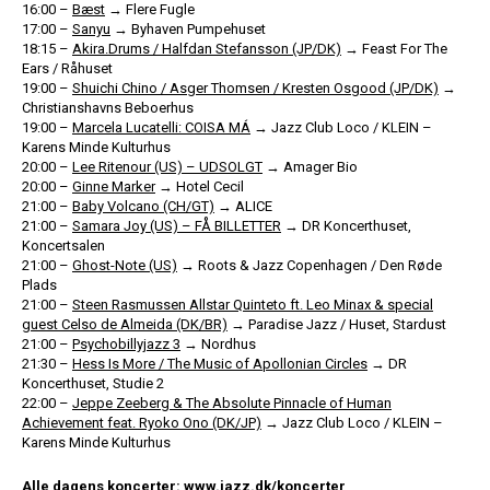
16:00 –
Bæst
→ Flere Fugle
17:00 –
Sanyu
→ Byhaven Pumpehuset
18:15 –
Akira.Drums / Halfdan Stefansson (JP/DK)
→ Feast For The
Ears / Råhuset
19:00 –
Shuichi Chino / Asger Thomsen / Kresten Osgood (JP/DK)
→
Christianshavns Beboerhus
19:00 –
Marcela Lucatelli: COISA MÁ
→ Jazz Club Loco / KLEIN –
Karens Minde Kulturhus
20:00 –
Lee Ritenour (US) – UDSOLGT
→ Amager Bio
20:00 –
Ginne Marker
→ Hotel Cecil
21:00 –
Baby Volcano (CH/GT)
→ ALICE
21:00 –
Samara Joy (US) – FÅ BILLETTER
→ DR Koncerthuset,
Koncertsalen
21:00 –
Ghost-Note (US)
→ Roots & Jazz Copenhagen / Den Røde
Plads
21:00 –
Steen Rasmussen Allstar Quinteto ft. Leo Minax & special
guest Celso de Almeida (DK/BR)
→ Paradise Jazz / Huset, Stardust
21:00 –
Psychobillyjazz 3
→ Nordhus
21:30 –
Hess Is More / The Music of Apollonian Circles
→ DR
Koncerthuset, Studie 2
22:00 –
Jeppe Zeeberg & The Absolute Pinnacle of Human
Achievement feat. Ryoko Ono (DK/JP)
→ Jazz Club Loco / KLEIN –
Karens Minde Kulturhus
Alle dagens koncerter:
www.jazz.dk/koncerter