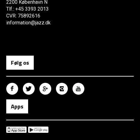
2200 København N
Tlf.: +45 3393 2013
CVR: 75892616
information@jazz.dk
Følg os
Apps