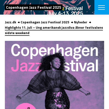
SØG
Copenhagen Jazz Festival 2025
Jazz.dk
Copenhagen Jazz Festival 2025
Nyheder
English
Highlights 11. juli – Ung amerikansk jazzdiva åbner festivalens
sidste weekend
VÆLG FESTI
COPENHAGEN JAZ
PROGRAM
Koncertovers
VINTERJAZZ
LOCATIONS
Temaer
Venues & arr
App
INFO
App
Presse/Bag
ORGANISAT
Bidragsyder
Om fonden
Om Copenhag
NYHEDSBRE
Om bestyrel
Om Vinterjaz
Kontakt
SHOP
Persondatapo