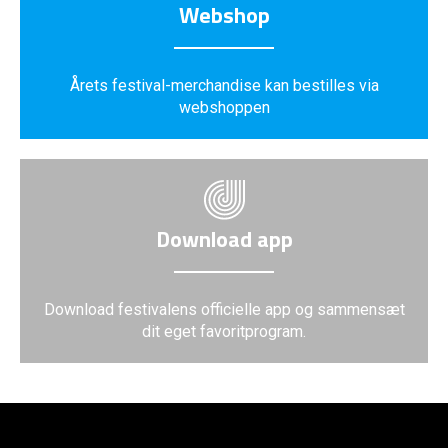
Webshop
Årets festival-merchandise kan bestilles via
webshoppen
Download app
Download festivalens officielle app og sammensæt
dit eget favoritprogram.