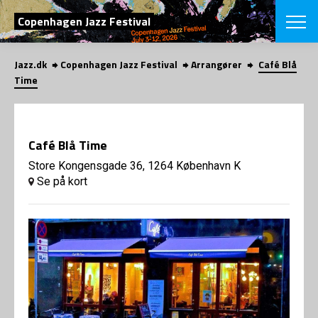
SØG
Copenhagen Jazz Festival
Jazz.dk
Copenhagen Jazz Festival
Arrangører
Café Blå
English
Time
VÆLG FESTI
COPENHAGEN JAZ
PROGRAM
Café Blå Time
Koncertovers
VINTERJAZZ
LOCATIONS
Store Kongensgade 36, 1264 København K
Temaer
Se på kort
Venues & arr
App
INFO
App
Presse/Bag
ORGANISAT
Bidragsyder
Om fonden
Om Copenhag
NYHEDSBRE
Om bestyrel
Om Vinterjaz
Kontakt
SHOP
Persondatapo