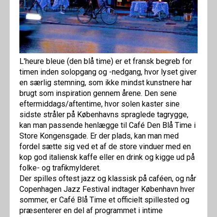
L'heure bleue (den blå time) er et fransk begreb for
timen inden solopgang og -nedgang, hvor lyset giver
en særlig stemning, som ikke mindst kunstnere har
brugt som inspiration gennem årene. Den sene
eftermiddags/aftentime, hvor solen kaster sine
sidste stråler på Københavns spraglede tagrygge,
kan man passende henlægge til Café Den Blå Time i
Store Kongensgade. Er der plads, kan man med
fordel sætte sig ved et af de store vinduer med en
kop god italiensk kaffe eller en drink og kigge ud på
folke- og trafikmylderet.
Der spilles oftest jazz og klassisk på caféen, og når
Copenhagen Jazz Festival indtager København hver
sommer, er Café Blå Time et officielt spillested og
præsenterer en del af programmet i intime