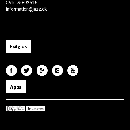
CVR: 75892616
information@jazz.dk
Følg os
Apps