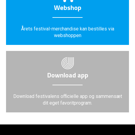
Webshop
Årets festival-merchandise kan bestilles via
webshoppen
Download app
Download festivalens officielle app og sammensæt
dit eget favoritprogram.