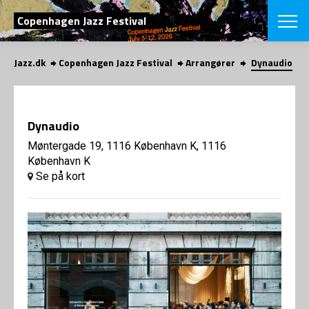
SØG
Copenhagen Jazz Festival
Jazz.dk
Copenhagen Jazz Festival
Arrangører
Dynaudio
English
VÆLG FESTI
COPENHAGEN JAZ
Dynaudio
PROGRAM
Koncertovers
Møntergade 19, 1116 København K, 1116
VINTERJAZZ
LOCATIONS
København K
Temaer
Se på kort
Venues & arr
App
INFO
App
Presse/Bag
ORGANISAT
Bidragsyder
Om fonden
Om Copenhag
NYHEDSBRE
Om bestyrel
Om Vinterjaz
Kontakt
SHOP
Persondatapo