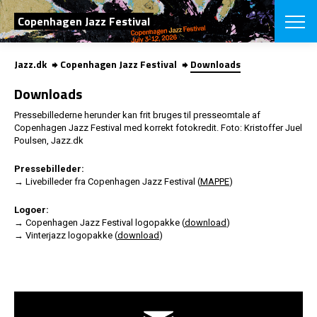
SØG
Copenhagen Jazz Festival
Jazz.dk
Copenhagen Jazz Festival
Downloads
English
Downloads
VÆLG FESTI
Pressebillederne herunder kan frit bruges til presseomtale af
COPENHAGEN JAZ
Copenhagen Jazz Festival med korrekt fotokredit. Foto: Kristoffer Juel
PROGRAM
Poulsen, Jazz.dk
Koncertovers
VINTERJAZZ
LOCATIONS
Temaer
Pressebilleder:
Venues & arr
→ Livebilleder fra Copenhagen Jazz Festival (
MAPPE
)
App
INFO
App
Logoer:
Presse/Bag
→ Copenhagen Jazz Festival logopakke (
download
)
ORGANISAT
Bidragsyder
→ Vinterjazz logopakke (
download
)
Om fonden
Om Copenhag
NYHEDSBRE
Om bestyrel
Om Vinterjaz
Kontakt
SHOP
Persondatapo