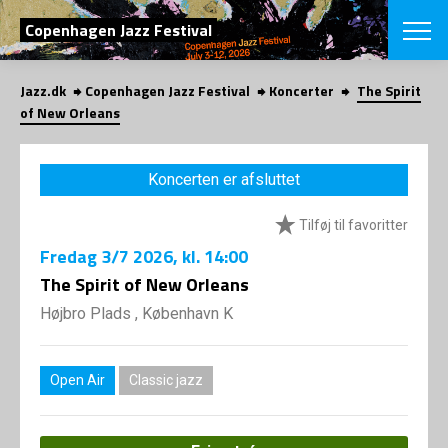
SØG
Copenhagen Jazz Festival
Jazz.dk
Copenhagen Jazz Festival
Koncerter
The Spirit
English
of New Orleans
VÆLG FESTI
COPENHAGEN JAZ
Koncerten er afsluttet
PROGRAM
Koncertovers
VINTERJAZZ
Tilføj til favoritter
LOCATIONS
Temaer
Fredag
3/7 2026
, kl. 14:00
Venues & arr
App
INFO
The Spirit of New Orleans
App
Presse/Bag
Højbro Plads , København K
ORGANISAT
Bidragsyder
Om fonden
Om Copenhag
NYHEDSBRE
Om bestyrel
Om Vinterjaz
Open Air
Classic jazz
Kontakt
SHOP
Persondatapo