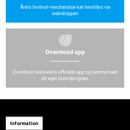
Årets festival-merchandise kan bestilles via
webshoppen
Download app
Download festivalens officielle app og sammensæt
dit eget favoritprogram.
Information