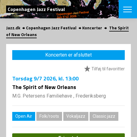
SØG
Copenhagen Jazz Festival
Jazz.dk
Copenhagen Jazz Festival
Koncerter
The Spirit
English
of New Orleans
VÆLG FESTI
COPENHAGEN JAZ
Koncerten er afsluttet
PROGRAM
Koncertovers
VINTERJAZZ
Tilføj til favoritter
LOCATIONS
Temaer
Torsdag
9/7 2026
, kl. 13:00
Venues & arr
App
INFO
The Spirit of New Orleans
App
Presse/Bag
M.G. Petersens Familiehave , Frederiksberg
ORGANISAT
Bidragsyder
Om fonden
Om Copenhag
NYHEDSBRE
Om bestyrel
Om Vinterjaz
Open Air
Folk/roots
Vokaljazz
Classic jazz
Kontakt
SHOP
Persondatapo