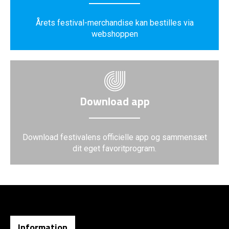
Årets festival-merchandise kan bestilles via
webshoppen
Download app
Download festivalens officielle app og sammensæt
dit eget favoritprogram.
Information