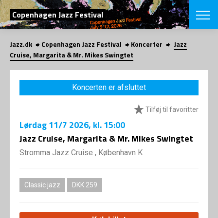
SØG
Copenhagen Jazz Festival
Jazz.dk
Copenhagen Jazz Festival
Koncerter
Jazz
English
Cruise, Margarita & Mr. Mikes Swingtet
VÆLG FESTI
COPENHAGEN JAZ
Koncerten er afsluttet
PROGRAM
Koncertovers
VINTERJAZZ
Tilføj til favoritter
LOCATIONS
Temaer
Lørdag
11/7 2026
, kl. 15:00
Venues & arr
App
INFO
Jazz Cruise, Margarita & Mr. Mikes Swingtet
App
Presse/Bag
Stromma Jazz Cruise , København K
ORGANISAT
Bidragsyder
Om fonden
Om Copenhag
NYHEDSBRE
Om bestyrel
Om Vinterjaz
Classic jazz
DKK 259
Kontakt
SHOP
Persondatapo