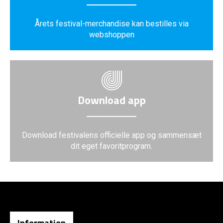
Årets festival-merchandise kan bestilles via
webshoppen
Download app
Download festivalens officielle app og sammensæt
dit eget favoritprogram.
Information