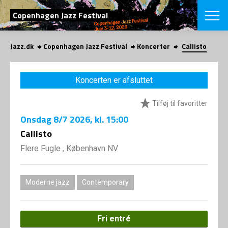
SØG
Copenhagen Jazz Festival
Jazz.dk
Copenhagen Jazz Festival
Koncerter
Callisto
English
VÆLG FESTI
Koncerten er afsluttet
COPENHAGEN JAZ
PROGRAM
Tilføj til favoritter
Koncertovers
VINTERJAZZ
LOCATIONS
Onsdag
8/7 2026
, kl. 15:00
Temaer
Venues & arr
Callisto
App
INFO
App
Flere Fugle , København NV
Presse/Bag
ORGANISAT
Bidragsyder
Om fonden
Om Copenhag
Moderne jazz
Contemporary
NYHEDSBRE
Om bestyrel
Om Vinterjaz
Kontakt
SHOP
Fri entré
Persondatapo