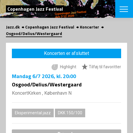
SØG
Copenhagen Jazz Festival
Jazz.dk
Copenhagen Jazz Festival
Koncerter
English
Osgood/Delius/Westergaard
VÆLG FESTI
COPENHAGEN JAZ
Koncerten er afsluttet
PROGRAM
Koncertovers
VINTERJAZZ
Highlight
Tilføj til favoritter
LOCATIONS
Temaer
Mandag
6/7 2026
, kl. 20:00
Venues & arr
App
INFO
Osgood/Delius/Westergaard
App
Presse/Bag
KoncertKirken , København N
ORGANISAT
Bidragsyder
Om fonden
Om Copenhag
NYHEDSBRE
Om bestyrel
Om Vinterjaz
Eksperimental jazz
DKK 150/100
Kontakt
SHOP
Persondatapo