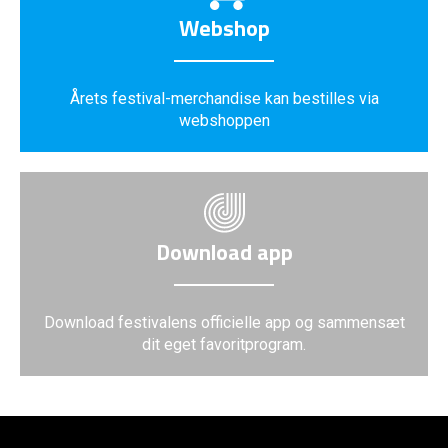
Webshop
Årets festival-merchandise kan bestilles via
webshoppen
Download app
Download festivalens officielle app og sammensæt
dit eget favoritprogram.