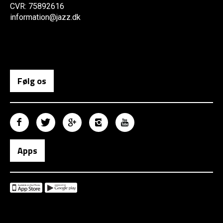
CVR: 75892616
information@jazz.dk
Følg os
Apps