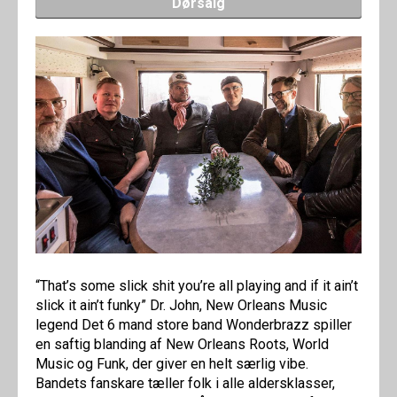
Dørsalg
“That’s some slick shit you’re all playing and if it ain’t
slick it ain’t funky” Dr. John, New Orleans Music
legend Det 6 mand store band Wonderbrazz spiller
en saftig blanding af New Orleans Roots, World
Music og Funk, der giver en helt særlig vibe.
Bandets fanskare tæller folk i alle aldersklasser,