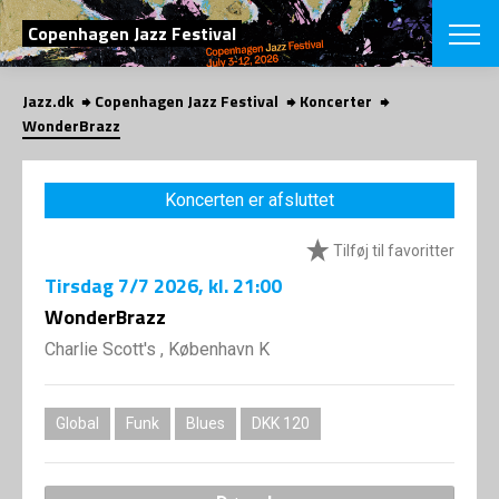
SØG
Copenhagen Jazz Festival
Jazz.dk
Copenhagen Jazz Festival
Koncerter
English
WonderBrazz
VÆLG FESTI
COPENHAGEN JAZ
Koncerten er afsluttet
PROGRAM
Koncertovers
VINTERJAZZ
Tilføj til favoritter
LOCATIONS
Temaer
Tirsdag
7/7 2026
, kl. 21:00
Venues & arr
App
INFO
WonderBrazz
App
Presse/Bag
Charlie Scott's , København K
ORGANISAT
Bidragsyder
Om fonden
Om Copenhag
NYHEDSBRE
Om bestyrel
Om Vinterjaz
Global
Funk
Blues
DKK 120
Kontakt
SHOP
Persondatapo