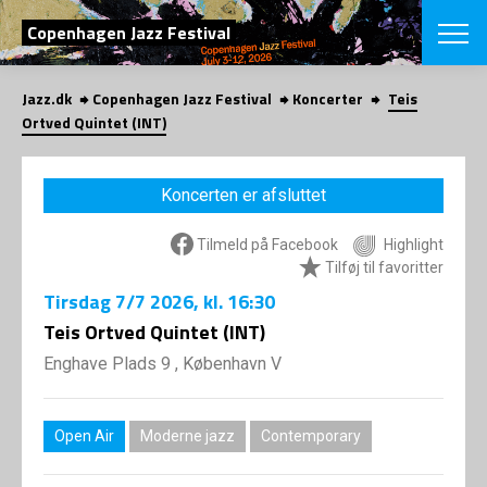
SØG
Copenhagen Jazz Festival
Jazz.dk
Copenhagen Jazz Festival
Koncerter
Teis
English
Ortved Quintet (INT)
VÆLG FESTI
COPENHAGEN JAZ
Koncerten er afsluttet
PROGRAM
Koncertovers
VINTERJAZZ
Tilmeld på Facebook
Highlight
LOCATIONS
Temaer
Tilføj til favoritter
Venues & arr
App
Tirsdag
7/7 2026
, kl. 16:30
INFO
App
Teis Ortved Quintet (INT)
Presse/Bag
ORGANISAT
Bidragsyder
Enghave Plads 9 , København V
Om fonden
Om Copenhag
NYHEDSBRE
Om bestyrel
Om Vinterjaz
Open Air
Moderne jazz
Contemporary
Kontakt
SHOP
Persondatapo