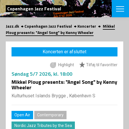
SØG
Copenhagen Jazz Festival
Jazz.dk
Copenhagen Jazz Festival
Koncerter
Mikkel
English
Ploug presents: "Angel Song" by Kenny Wheeler
VÆLG FESTI
COPENHAGEN JAZ
Koncerten er afsluttet
PROGRAM
Koncertovers
VINTERJAZZ
Highlight
Tilføj til favoritter
LOCATIONS
Temaer
Søndag
5/7 2026
, kl. 18:00
Venues & arr
App
INFO
Mikkel Ploug presents: "Angel Song" by Kenny
App
Wheeler
Presse/Bag
ORGANISAT
Bidragsyder
Kulturhuset Islands Brygge , København S
Om fonden
Om Copenhag
NYHEDSBRE
Om bestyrel
Om Vinterjaz
Open Air
Contemporary
Kontakt
SHOP
Persondatapo
Nordic Jazz Tributes by the Sea