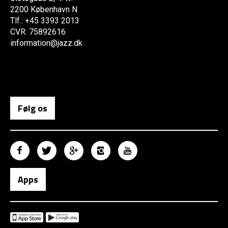
2200 København N
Tlf.: +45 3393 2013
CVR: 75892616
information@jazz.dk
Følg os
Apps