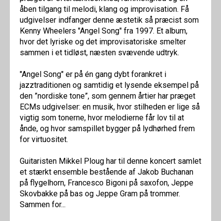
åben tilgang til melodi, klang og improvisation. Få
udgivelser indfanger denne æstetik så præcist som
Kenny Wheelers "Angel Song" fra 1997. Et album,
hvor det lyriske og det improvisatoriske smelter
sammen i et tidløst, næsten svævende udtryk.
"Angel Song" er på én gang dybt forankret i
jazztraditionen og samtidig et lysende eksempel på
den ”nordiske tone”, som gennem årtier har præget
ECMs udgivelser: en musik, hvor stilheden er lige så
vigtig som tonerne, hvor melodierne får lov til at
ånde, og hvor samspillet bygger på lydhørhed frem
for virtuositet.
Guitaristen Mikkel Ploug har til denne koncert samlet
et stærkt ensemble bestående af Jakob Buchanan
på flygelhorn, Francesco Bigoni på saxofon, Jeppe
Skovbakke på bas og Jeppe Gram på trommer.
Sammen for...