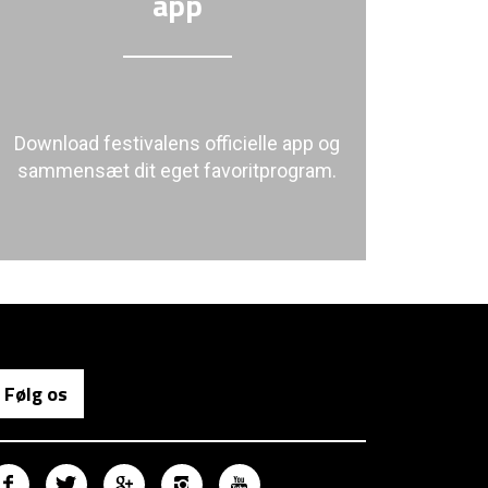
app
Download festivalens officielle app og
sammensæt dit eget favoritprogram.
Følg os