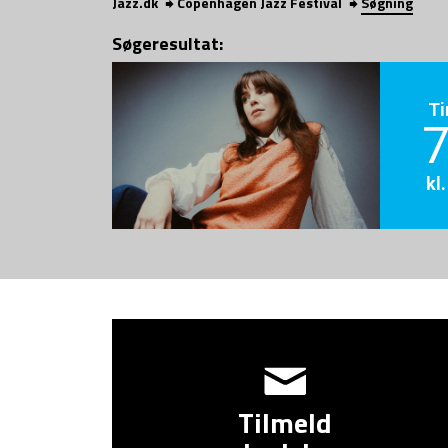
Jazz.dk
Copenhagen Jazz Festival
Søgning
Søgeresultat:
Ti
7
kl
Tilmeld