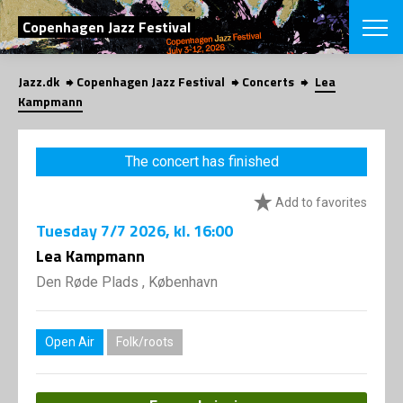
SEARCH
Copenhagen Jazz Festival
Jazz.dk
Copenhagen Jazz Festival
Concerts
Lea
Danish
Kampmann
CHOOSE FES
COPENHAGEN JAZ
The concert has finished
PROGRAM
Concerts
VINTERJAZZ
Add to favorites
LOCATIONS
Themes
Tuesday
7/7 2026
, kl. 16:00
Venues & or
App
INFORMATI
Lea Kampmann
App
About us
Den Røde Plads , København
ORGANIZAT
Contributors
Press
NEWSLETTE
Contact us
Open Air
Folk/roots
Privacy Poli
SHOP