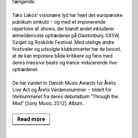
fængende.
Tako Lakos' visionære lyd har fejet det europæiske
publikum omkuld – og med et imponerende
repertoire af shows, der blandt andet inkluderer
anmelderroste optrædener på Glastonbury, SXSW,
Sziget og Roskilde Festival. Med utallige andre
festivaler og udsolgte klubkoncerter har de bevist,
at de kan imponere både kritikere og fans med
deres massive beats og trance-inducerende live-
optrædener.
De har vundet to Danish Music Awards for Årets
Live Act og Årets Verdensnummer – tildelt for
titelnummeret fra deres debutalbum ”Through the
Mud” (Sony Music, 2012). Album...
Read more