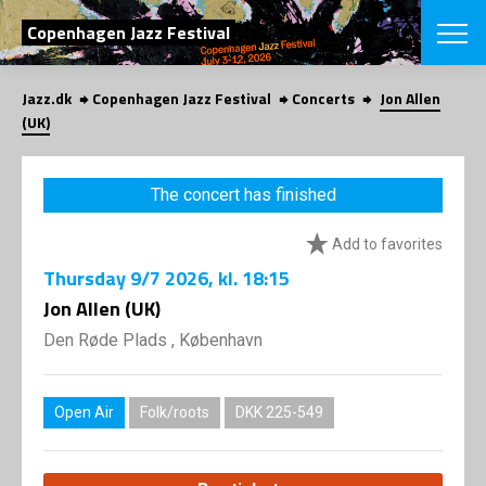
SEARCH
Copenhagen Jazz Festival
Jazz.dk
Copenhagen Jazz Festival
Concerts
Jon Allen
Danish
(UK)
CHOOSE FES
COPENHAGEN JAZ
The concert has finished
PROGRAM
Concerts
VINTERJAZZ
Add to favorites
LOCATIONS
Themes
Thursday
9/7 2026
, kl. 18:15
Venues & or
App
INFORMATI
Jon Allen (UK)
App
About us
Den Røde Plads , København
ORGANIZAT
Contributors
Press
NEWSLETTE
Contact us
Open Air
Folk/roots
DKK 225-549
Privacy Poli
SHOP