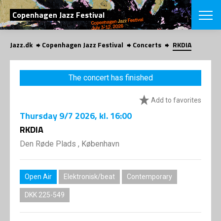
SEARCH
Copenhagen Jazz Festival
Jazz.dk
Copenhagen Jazz Festival
Concerts
RKDIA
Danish
CHOOSE FES
The concert has finished
COPENHAGEN JAZ
PROGRAM
Add to favorites
Concerts
VINTERJAZZ
LOCATIONS
Thursday
9/7 2026
, kl. 16:00
Themes
Venues & or
RKDIA
App
INFORMATI
App
Den Røde Plads , København
About us
ORGANIZAT
Contributors
Press
Open Air
Elektronisk/beat
Contemporary
NEWSLETTE
Contact us
DKK 225-549
Privacy Poli
SHOP