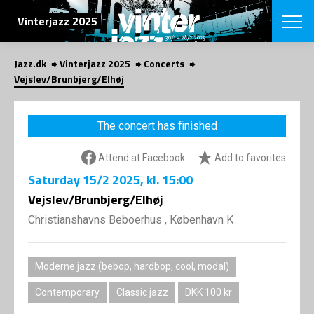
SEARCH
Vinterjazz 2025
Jazz.dk
Vinterjazz 2025
Concerts
Danish
Vejslev/Brunbjerg/Elhøj
CHOOSE FES
COPENHAGEN JAZ
The concert has finished
PROGRAM
Concerts
VINTERJAZZ
Attend at Facebook
Add to favorites
LOCATIONS
Themes
Saturday
15/2 2025
, kl. 15:00
Venues & or
App
INFORMATI
Vejslev/Brunbjerg/Elhøj
App
About us
Christianshavns Beboerhus , København K
ORGANIZAT
Contributors
Contact us
NEWSLETTE
Privacy Poli
Moderne jazz (bebop, hardbop, cool, modal)
SHOP
Contemporary
Classic jazz
DKK 100 kr