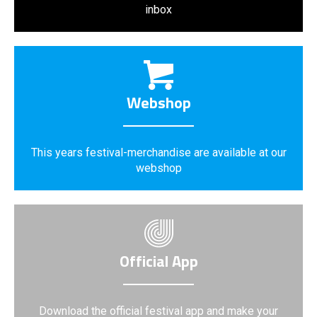
inbox
Webshop
This years festival-merchandise are available at our
webshop
Official App
Download the official festival app and make your