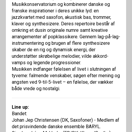
Musikkonservatorium og kombinerer danske og
franske inspirationer i deres unikke lyd: en
jazzkvartet med saxofon, akustisk bas, trommer,
klaver og synthesizere. Deres repertoire består af
omkring et dusin originale numre samt kreative
arrangementer af popklassikere. Gennem lag-på-lag-
instrumentering og brugen af flere synthesizere
skaber de en rig og dynamisk energi, der
understøtter skrøbelige melodier, vilde akkord-
vamps og legende progressioner.
Musikken indfanger følelsen af livet i slutningen af
tyverne: falmende venskaber, søgen efter mening og
angsten ved 9-til-5-livet – en følelse, der vækker
både vrede og nostalgi.
Line up:
Bandet:
Johan Jep Christensen (DK, Saxofoner) - Medlem af
det prisvindende danske ensemble BARYL.