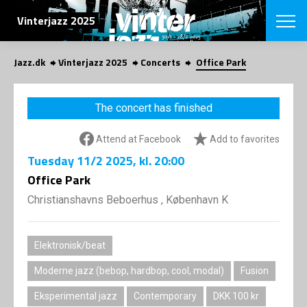
SEARCH
Vinterjazz 2025
Jazz.dk
Vinterjazz 2025
Concerts
Office Park
Danish
CHOOSE FES
The concert has finished
COPENHAGEN JAZ
PROGRAM
Attend at Facebook
Add to favorites
Concerts
VINTERJAZZ
LOCATIONS
Tuesday
11/2 2025
, kl. 20:00
Themes
Venues & or
Office Park
App
INFORMATI
App
Christianshavns Beboerhus , København K
About us
ORGANIZAT
Contributors
Contact us
Elektronisk/beat
NEWSLETTE
Privacy Poli
Moderne jazz (bebop, hardbop, cool, modal)
Fusion
SHOP
Eksperimental jazz
Contemporary
DKK 100 kr