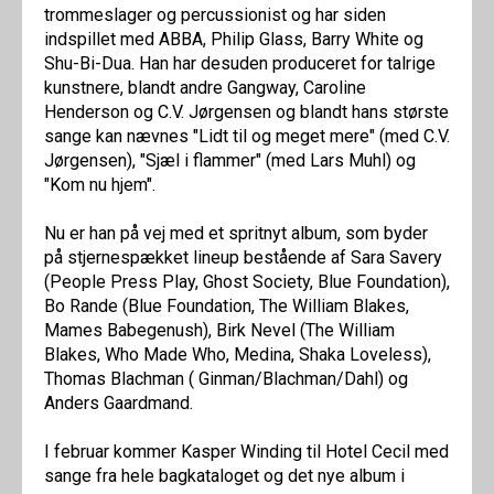
trommeslager og percussionist og har siden
indspillet med ABBA, Philip Glass, Barry White og
Shu-Bi-Dua. Han har desuden produceret for talrige
kunstnere, blandt andre Gangway, Caroline
Henderson og C.V. Jørgensen og blandt hans største
sange kan nævnes "Lidt til og meget mere" (med C.V.
Jørgensen), "Sjæl i flammer" (med Lars Muhl) og
"Kom nu hjem".
Nu er han på vej med et spritnyt album, som byder
på stjernespækket lineup bestående af Sara Savery
(People Press Play, Ghost Society, Blue Foundation),
Bo Rande (Blue Foundation, The William Blakes,
Mames Babegenush), Birk Nevel (The William
Blakes, Who Made Who, Medina, Shaka Loveless),
Thomas Blachman ( Ginman/Blachman/Dahl) og
Anders Gaardmand.‍
I februar kommer Kasper Winding til Hotel Cecil med
sange fra hele bagkataloget og det nye album i