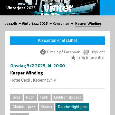
SØG
Vinterjazz 2025
Jazz.dk
Vinterjazz 2025
Koncerter
Kasper Winding
English
VÆLG FESTI
Koncerten er afsluttet
COPENHAGEN JAZ
PROGRAM
Tilmeld på Facebook
Highlight
Koncertovers
VINTERJAZZ
Tilføj til favoritter
LOCATIONS
Temaer
Onsdag
5/2 2025
, kl. 20:00
Venues & arr
App
INFO
Kasper Winding
App
Presse/Bag
Hotel Cecil , København K
ORGANISAT
Bidragsyder
Om fonden
Om Copenhag
NYHEDSBRE
Om bestyrel
Soul
Rock
Funk
Elektronisk/beat
Om Vinterjaz
Kontakt
Moderne jazz
Fusion
Danske Highlights
SHOP
Persondatapo