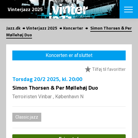
SØG
Vinterjazz 2025
Jazz.dk
Vinterjazz 2025
Koncerter
Simon Thorsen & Per
English
Møllehøj Duo
VÆLG FESTI
COPENHAGEN JAZ
Koncerten er afsluttet
PROGRAM
Koncertovers
VINTERJAZZ
Tilføj til favoritter
LOCATIONS
Temaer
Torsdag
20/2 2025
, kl. 20:00
Venues & arr
App
INFO
Simon Thorsen & Per Møllehøj Duo
App
Presse/Bag
Terroiristen Vinbar , København N
ORGANISAT
Bidragsyder
Om fonden
Om Copenhag
NYHEDSBRE
Om bestyrel
Om Vinterjaz
Classic jazz
Kontakt
SHOP
Persondatapo